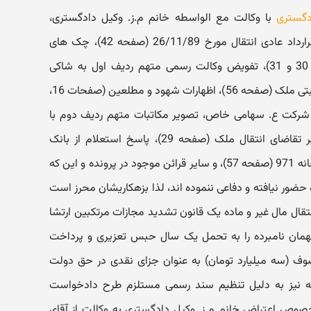
دگستری
با وکالت مع الواسطه خانم م.ز. وکیل دادگستری،
ملاحظه مستندات تقدیمی از جمله قرارداد عادی انتقال مورخ 26/11/89 (صفحه 42)، چک های
پرداخت شده توسط شاکی (صفحات 30 و 31)، تفویض وکالت رسمی متهم ردیف اول به شاکی
(صفحه 33)، پاسخ استعلام وضعیت ثبتی ملک (صفحه 56)، اظهارات شهود و مطلعین (صفحات 16،
ییرات شرکت ع. سهامی خاص، تصویر مکاتبات متهم ردیف دوم با
بانک مسکن شعبه سهروردی مبنی بر تقاضای انتقال ملک (صفحه 29)، پاسخ استعلام از بانک
(صفحات 52 و 53) و استعلام از دفترخانه 971 (صفحه 57)، و سایر قرائن موجود در پرونده و این که
ه حضور نیافته و دفاعی ننموده اند، لذا بزهکاریشان محرز است
تقال مال غیر و ماده یک قانون تشدید مجازات مرتکبین ارتشا
تهمان نامبرده را به تحمل یک سال حبس تعزیری و پرداخت
ف (سه میلیارد تومان) به عنوان جزای نقدی در حق دولت
فته نیز به دلیل تنظیم سند رسمی مستلزم طرح دادخواست
صوص اعتراض خانم م.ز. وکیل دادگستری به وکالت از آقای