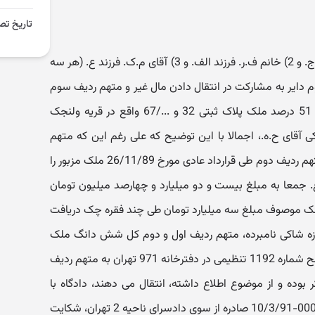
تاریخ تص
در خصوص اتهام 1) آقای س.ق. فرزند ج. و 2) خانم ف.ر. فرزند الف. و 3) آقای م.ک. فرزند ع. (هر سه
م دایر به مشارکت در انتقال دادن مال غیر و متهم ردیف سوم
دایر به انتقال گرفتن مال غیر موضوع 51 درصد ملک پلاک ثبتی 32 و .../67 واقع در قریه ولنجک
 آقای ح.ه.، اجمالا با این توضیح که علی رغم این که متهم
ردیف اول به وکالت از آقای الف.م. و متهم ردیف دوم طی قرارداد عادی مورخ 26/11/89 ملک مزبور را
 شرکت ع. جمعا به مبلغ بیست و دو میلیارد و چهارصد میلیون تومان
 ملک موصوف مبلغ سه میلیارد تومان طی چند فقره چک دریافت
زه شاکی نامبرده، متهم ردیف اول و دوم کل شش دانگ ملک
مزبور را در تاریخ 21/4/90 طی سند صلح شماره 1192 تنظیمی در دفترخانه 971 تهران به متهم ردیف
ده و از موضوع اطلاع داشته، انتقال می دهند، دادگاه با
توجه به مفاد کیفرخواست شماره 000503-10/3/91 صادره از سوی دادسرای ناحیه 2 تهران، شکایت