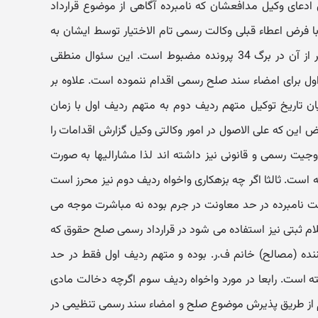
 ادعای وکیل مدافعشان که نامبرده آگاهی از موضوع قرارداد
ا فرض اعطاء قبلی وکالت رسمی تام الاختیار توسط ایشان به
متهم ردیف اول (آقای م.ق.) که تصویر از آن در برگ 34 پرونده مضبوط است. این سئوال منطقی
ل برای امضاء سند صلح رسمی اقدام ننموده است. علاوه بر
یان تاریخ توکیل متهم ردیف دوم به متهم ردیف اول با زمان
دی مورخه 26/11/89 و با فرض این که علی الاصول در امور وکالتی وکیل گزارش اقدامات را
وجیت رسمی و قانونی نیز داشته اند لذا مشارالیها به صورت
ست. ثالثا اگر چه بزهکاری واخواه ردیف دوم نیز محرز است
لت نامبرده در حد معاونت در جرم بوده نه مباشرت موجه می
لام ثبتی نیز استفاده می شود در قرارداد رسمی صلح حقوق که
نده (مصالح) خانم ف.ر. بوده و متهم ردیف اول فقط در حد
است. رابعا در مورد واخواه ردیف سوم اگرچه دخالت مادی
م از طریق پذیرش موضوع صلح و امضاء سند رسمی تنظیمی در