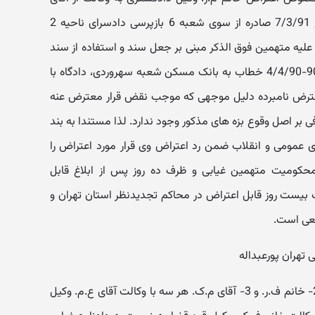
ح.ه. نسبت به قرار منع تعقیب مورخ 7/3/91 صادره از سوی شعبه 6 بازپرسی دادسرای ناحیه 2
علیه متهمین فوق الذکر مبنی بر جعل سند و استفاده از سند
مجعول موضوع نامه شماره 232/ب/90-4/4/90 خطاب به بانک مسکن شعبه سهروردی، دادگاه با
 معترض نامبرده دلیل موجهی که موجب نقض قرار معترض عنه
افی بر اصل وقوع بزه های مذکور وجود ندارد. لذا مستندا به بند
 عمومی و انقلاب ضمن رد اعتراض وی قرار مورد اعتراض را
 محکومیت متهمین غیابی و ظرف ده روز پس از ابلاغ قابل
بیست روز قابل اعتراض در محاکم تجدیدنظر استان تهران و
طعی است.
در خصوص واخواهی 1- آقای م.ق. و 2- خانم ف.ر. و 3- آقای م.ک. هر سه با وکالت آقای ع.م. وکیل