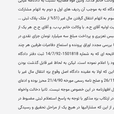
کالت خانم ف.ک. وکیل قوه قضاییه نسبت به دادنامه غیابی
ادره از این دادگاه که به موجب آن ردیف های اول و دوم به اتهام مشارکت
در انتقال دادن مال غیر و متهم ردیف سوم به اتهام انتقال گرفتن مال غیر (51% از ملک پلاک ثبتی ...
موضوع شکایت اولیه آقای ح.ه. با وکالت خانم پ.ب. و آقای ح.ح. هر یک از
س تعزیری و پرداخت مبلغ سه میلیارد تومان جزای نقدی در
 بررسی مجدد اوراق پرونده و استماع دفاعیات طرفین هر چند
شاکی (واخوانده) نامبرده متعاقبا طی لایحه ای که به شماره 1501818-14/7/92 ثبت دفتر دادگاه
 را اعلام نموده است. لیکن به لحاظ غیر قابل گذشت بودن
که اولا به عقیده دادگاه اصل وقوع بزه انتقال مال غیر با
توجه به مفاد قرارداد عادی مورخه 26/11/89 و صلح نامه رسمی مورخه 21/4/90 محرز بوده و ادعای
ل اظهارنامه در این خصوص موجه نیست. ثانیا دخالت واخواه
ر ارتکاب بزه مذکور با توجه به پاسخ استعلام ثبتی مضبوط در
نظر از این که مشارالیها در هیچ یک از مراحل تحقیق و رسیدگی