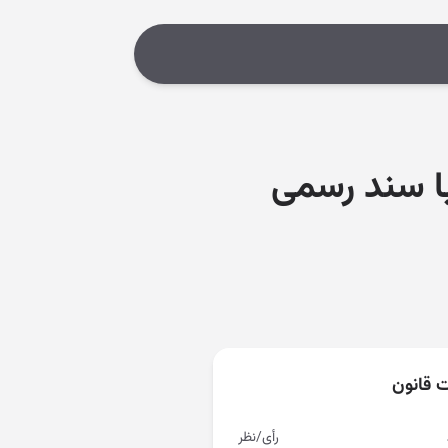
با سند رسمی
ت قانون
رأی/نظر