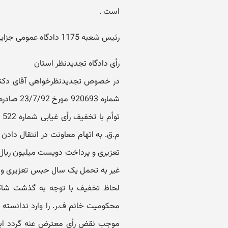
است .
رئیس شعبه 1175 دادگاه عمومی جزایی تهران پورعبدالله
رأی دادگاه تجدیدنظر استان
در خصوص تجدیدنظرخواهی آقای دکتر ع.
م.ق. به اتهام معاونت در انتقال دا
تعزیری و پرداخت دویست میلیون ریال ج
غیر به تحمل یک سال حبس تعزیری و پ
لحاظ تخفیف با توجه به گذشت شاکی 
محکومیت خانم ف.ر. را وارد ندانسته چ