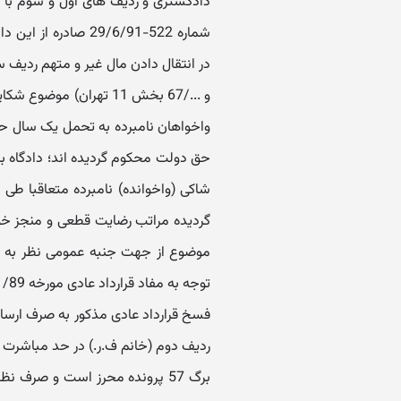
دادگستری و ردیف های اول و سوم با و
شماره 522-29/6/91 ص
و .../67 بخش 11 تهران) 
واخواهان نامبرده به تحمل یک سال حب
حق دولت محکوم گردیده اند؛ دادگاه با
گردیده مراتب رضایت قطعی و منجز خود
موضوع از جهت جنبه عمومی نظر به این 
فسخ قرارداد عادی مذکور به صرف ارسا
ردیف دوم (خانم ف.ر.) در حد مباشرت د
برگ 57 پرونده محرز است و صرف 