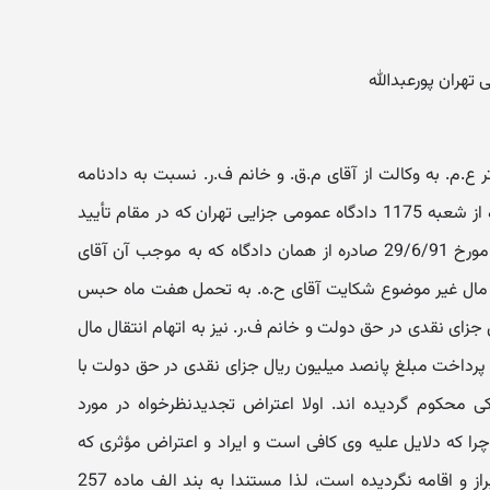
م. به وکالت از آقای م.ق. و خانم ف.ر. نسبت به دادنامه
شماره 920693 مورخ 23/7/92 صادره از شعبه 1175 دادگاه عمومی جزایی تهران که در مقام تأیید
توأم با تخفیف رأی غیابی شماره 522 مورخ 29/6/91 صادره از همان دادگاه که به موجب آن آقای
دن مال غیر موضوع شکایت آقای ح.ه. به تحمل هفت ماه حبس
زای نقدی در حق دولت و خانم ف.ر. نیز به اتهام انتقال مال
رداخت مبلغ پانصد میلیون ریال جزای نقدی در حق دولت با
محکوم گردیده اند. اولا اعتراض تجدیدنظرخواه در مورد
را که دلایل علیه وی کافی است و ایراد و اعتراض مؤثری که
موجب نقض رأی معترض عنه گردد ابراز و اقامه نگردیده است، لذا مستندا به بند الف ماده 257