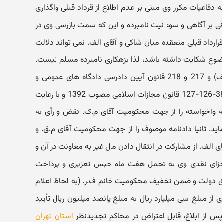
فاعیات مکرر وی مبنی بر عدم اطلاع از قرداد قبلی واگذاری
فی بر آگاهی و سوء نیت نامبرده و این که سمت بازرسی وی در
ارداد قبلی منعقده میان شاکی و آقای الف. نمی تواند دلالت
ضوع شکایت داشته باشد، لذا بزهکاری نامبرده مسلم نیست.
بنابراین مستندا به مواد 177 (بند الف) و 217 و 218 قانون آیین دادرسی دادگاه های عمومی و
انقلاب در امور کیفری و مواد 19-37-38-126-127 قانون مجازات اسلامی مصوب 1392 و با رعایت
مه واخواسته را از جهت محکومیت آقای م.ک. نقض و رأی به
ماید. ثانیا دادنامه موصوف را از جهت محکومیت آقای م.ق. و
ی الف. از مشارکت در انتقال دادن مال غیر به معاونت در آن و
جزای نقدی وی به تحمل هفت ماه حبس تعزیری و پرداخت
ق دولت و ضمن تخفیف محکومیت خانم ف.ر. (به لحاظ اعلام
 مبلغ سی میلیارد ریال به مبلغ پانصد میلیون ریال تأیید
پس از ابلاغ، قابل اعتراض در محاکم تجدیدنظر
استان تهران