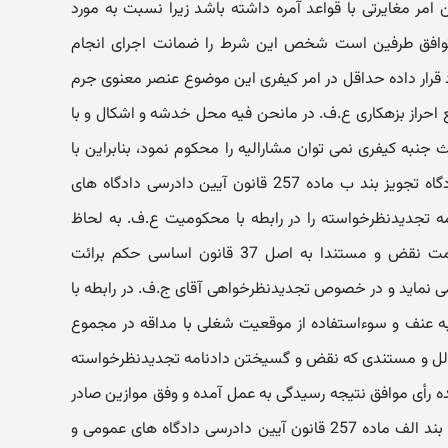
 امر مغایرتی با قواعد آمره داشته باشد زیرا نسبت به مورد
وافق طرفین است شخص این شرط را ضمانت اجرای انجام
رار داده حداقل در امر کیفری این موضوع عنصر معنوی جرم
قع احراز بزهکاری ع.ف. در مانحن فیه محل خدشه و اشکال و با
نبه کیفری نمی توان مشارالیه را محکوم نمود، بنابراین با
عطف توجه به مراتب فوق الاشعار دادگاه تجویز بند ب ماده 257 قانون آیین دادرسی دادگاه های
مه تجدیدنظرخواسته را در رابطه با محکومیت ع.ف. به لحاظ
ارتکاب ممانعت از حق و ایجاد مزاحمت نقض و مستندا به اصل 37 قانون اساسی حکم برائت
 می نماید و در خصوص تجدیدنظرخواهی آقای ج.ف. در رابطه با
به عنف و سوءاستفاده از موقعیت شغلی با مداقه در مجموع
لل و مستندی که نقض و گسیختن دادنامه تجدیدنظرخواسته
ده رأی موافق نتیجه رسیدگی به عمل آمده و وفق موازین صادر
گردیده. با این اوصاف دادگاه به تجویز بند الف ماده 257 قانون آیین دادرسی دادگاه های عمومی و