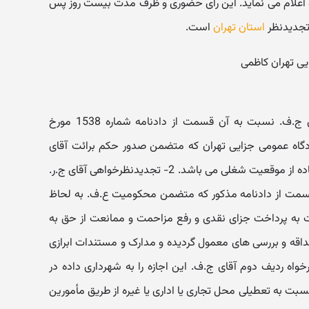
و اعلام می نماید. این رأی حضوری و ظرف مدت بیست روز پس
 تجدیدنظر
استان تهران
است.
در خصوص تجدیدنظرخواهی 1- آقای ج.ف. نسبت به آن قسمت از دادنامه شماره 1538 مورخ
30/10/ شعبه محترم 1046 دادگاه عمومی جزایی تهران که متضمن صدور حکم برائت آقای
ع.ف. از اتهام ورود به عنف و سوءاستفاده از موقعیت شغلی می باشد. 2- تجدیدنظرخواهی آقای ج.ر.
قسمت از دادنامه مذکور که متضمن محکومیت ع.ف. به لحاظ
ت به پرداخت جزای نقدی و رفع مزاحمت و ممانعت از حق به
اقه و بررسی های معمول گردیده و مدارک و مستندات ابرازی
رخواه ردیف دوم آقای ج.ف. این اجازه را به شهرداری داده در
ت به تعطیلی محل تجاری یا اداری یا غیره از طریق مأمورین