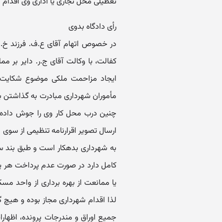
تعطیلی محل تجاری یا اداری وی اقدام ن
رأی دادگاه بدوی
در خصوص اتهام آقای ع.ف. فرزند خ. ب
کفالت، با وکالت آقای ج.ر. دایر بر 
ایجاد مزاحمت ملکی موضوع شکایت آ
مأموران شهرداری مبادرت به گذاشتن ب
چنین درب محل کار وی را جوش داده ان
به شهرداری بدهکار است و طبق بند سه 
کامل دارد در صورت عدم پرداخت هر یک
یا ممانعت از بهره برداری از واحد مسک
لذا اقدام شهرداری مجاز بوده و هیچ گ
جمیع اوراق و مندرجات پرونده، اظهار