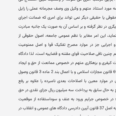
امه مورد استناد متهم و وکیل وی وصف مجرمانه عملی را زایل
وقی یا حقیقی دیگر نمی تواند برای امری که ضمانت اجرای
یگری در نظر گرفته و بر اساس آن به صورت یک جانبه مبادرت
اید، این امر مغایر با نظم عمومی جامعه، اصول حقوقی از
 اجرایی جز در موارد مصرح تفکیک قوا و اصل ممنوعیت
نین نافی صلاحیت قوای مقننه و قضاییه است، لذا دادگاه
ولیت کیفری و بزهکاری متهم در خصوص ممانعت از حق و ایجاد
مزاحمت نامبرده را مستندا به ماده 690 قانون مجازات اسلامی و با اعمال بند 2 ماده 3 قانون وصول
ر موارد معین با اصلاحات بعدی نامبرده را علاوه بر رفع
به حال سابق به پرداخت سه میلیون ریال جزای نقدی در حق
؛ در خصوص جرایم ورود به عنف و سوءاستفاده از موقعیت
شغلی به جهت عدم احراز بزه مستندا به اصل 37 قانون آیین دادرسی دادگاه های عمومی و انقلاب در