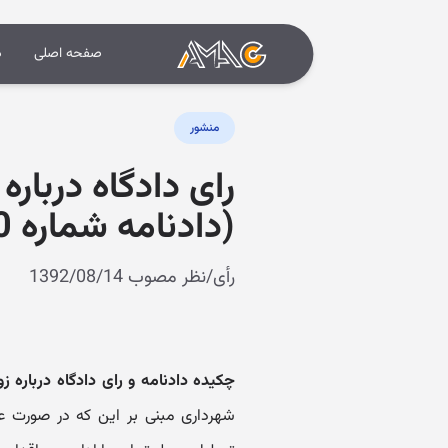
صفحه اصلی
د
منشور
رای دادگاه دربار
(دادنامه شماره 9209970222201080)
رأی/نظر مصوب 1392/08/14
چکیده دادنامه و رای دادگاه درباره 
شهرداری مبنی بر این که در صورت ع