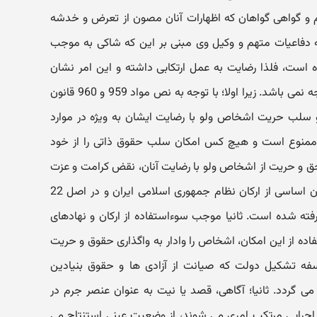
م و گواهی گواهان که اظهارات آنان مصون از تعرض و خدشه
ه دفاعیات متهم و وکیل وی مبنی بر این که شاکی به موجب
 است، فلذا رضایت به عمل ارتکابی داشته و این امر نشان
دهنده فقد عنصر روانی جرم است موجه نمی باشد. زیرا اولا؛ با توجه به نص مواد 959 و 960 قانون
 سلب حریت اشخاص ولو با رضایت ایشان به ویژه در موارد
 ممنوع است و هیچ کس امکان سلب حقوق ذاتی را از خود
ق و حریت از اشخاص ولو با رضایت آنان، نقض کرامت و عزت
انسانی است که در بند 6 اصل 2 قانون اساسی از ارکان نظام جمهوری اسلامی ایران و در اصل 22
ته شده است. ثانیا موجب سوءاستفاده از ارکان و نهادهای
اده از این امکان، اشخاص را وادار به واگذاری حقوق و حریت
لسفه تشکیل دولت که صیانت از آزادی ها و حقوق بنیادین
د. ثانیا؛ آگاهی، قصد یا نیت به عنوان عنصر جرم در
 اجرایی مرتکب امری می شوند، از وضعیت عینی استنتاج می