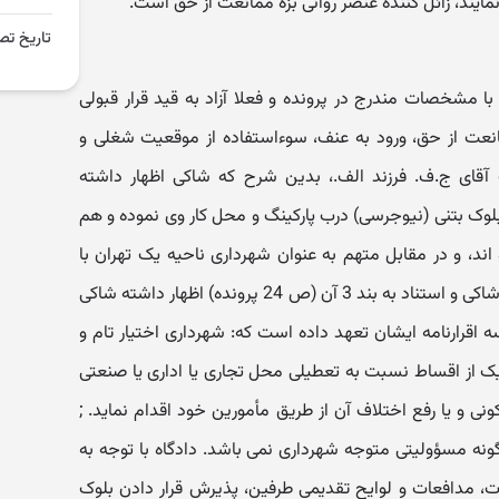
مایند، زائل کننده عنصر روانی بزه ممانعت از حق است.
تاریخ تص
ا مشخصات مندرج در پرونده و فعلا آزاد به قید قرار قبولی
ممانعت از حق، ورود به عنف، سوءاستفاده از موقعیت شغلی و
قای ج.ف. فرزند الف.، بدین شرح که شاکی اظهار داشته
لوک بتنی (نیوجرسی) درب پارکینگ و محل کار وی نموده و هم
د، و در مقابل متهم به عنوان شهرداری ناحیه یک تهران با
ارسال تصویر اقرارنامه تنظیمی از سوی شاکی و استناد به بند 3 آن (ص 24 پرونده) اظهار داشته شاکی
اقرارنامه ایشان تعهد داده است که: شهرداری اختیار تام و
 از اقساط نسبت به تعطیلی محل تجاری یا اداری یا صنعتی
ونی و یا رفع اختلاف آن از طریق مأمورین خود اقدام نماید. ;
ونه مسؤولیتی متوجه شهرداری نمی باشد. دادگاه با توجه به
ات، مدافعات و لوایح تقدیمی طرفین، پذیرش قرار دادن بلوک