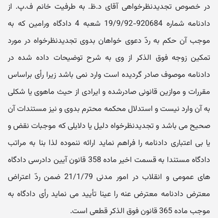
در خصوص تجدیدنظرخواهی آقای د.ظ. به طرفیت خانم ف.پ. از
دادنامه شماره 920684-19/9/92 شعبه 4 دادگاه ورامین که به
موجب آن حکم به ردّ دعوی خواهان بدوی تجدیدنظرخواه در مورد
تمکین زوجه فوق الذکر از وی به شرح توضیحات داده شده در
دادنامه موصوف صادر گردیده است وارد نمی باشد زیرا رأی براساس
مقررات و موازین قانونی صادرشده و ایرادی از حیث ماهوی یا شکلی
به آن وارد نیست و استدلال محکمه محترم بدوی و نیز مستندات آن
صحیح می باشد و تجدیدنظرخواه دلیل یا دلایلی که موجبات نقض و
یا بی اعتباری دادنامه را فراهم نماید ارائه ننموده لذا بنا به مراتب
دادگاه مستندا به قسمت اخیر ماده 358 قانون آیین دادرسی دادگاه
های عمومی و انقلاب در امور مدنی 21/1/79 ضمن ردّ اعتراض
معترض دادنامه معترض عنه را عینا تأیید می نماید رأی دادگاه به
موجب ماده 365 قانون فوق الذکر قطعی است.