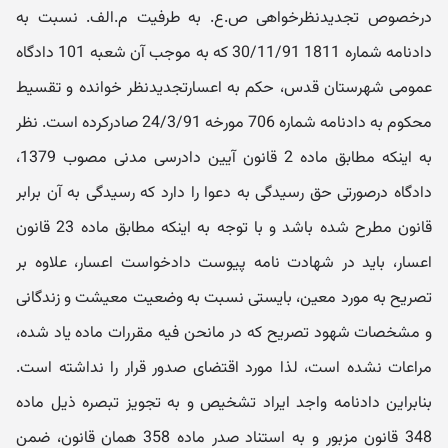
درخصوص تجدیدنظرخواهی ص.ع. به طرفیت م.الف. نسبت به
دادنامه شماره 1811 30/11/91 که به موجب آن شعبه 101 دادگاه
عمومی شهرستان قدس، حکم به اعسارتجدیدنظر خوانده و تقسیط
محکوم به دادنامه شماره 706 مورخه 24/3/91 صادرکرده است. نظر
به اینکه مطابق ماده 2 قانون آیین دادرسی مدنی مصوب 1379،
دادگاه درصورتی حق رسیدگی به دعوا را دارد که رسیدگی به آن برابر
قانون مطرح شده باشد و با توجه به اینکه مطابق ماده 23 قانون
اعسار، باید در شهادت نامه پیوست دادخواست اعسار، علاوه بر
تصریح به مورد معین، بایستی نسبت به وضعیت معیشت و زندگانی
و مشخصات شهود تصریح که در مانحن فیه مقررات ماده یاد شده،
مراعات نشده است، لذا مورد اقتضای صدور قرار را نداشته است.
بنابراین دادنامه واجد ایراد تشخیص و به تجویز تبصره ذیل ماده
348 قانون مزبور و به استناد صدر ماده 358 همان قانون، ضمن