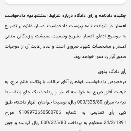
چکیده دادنامه و رای دادگاه درباره شرایط استشهادیه دادخواست
اعسار
: در شهادت نامه پیوست دادخواست اعسار، علاوه بر تصریح
به موضوع ادعای اعسار، تشریح وضعیت معیشت و زندگانی مدعی
اعسار و مشخصات شهود ضروری است و عدم رعایت آن از موجبات
صدور قرار رد دعوا خواهد بود.
رأی دادگاه بدوی
درخصوص دادخواست خواهان آقای م.الف. با وکالت خانم م.چ. به
طرفیت آقای ص.ع. به خواسته اعسار از پرداخت یک جای و تقسیط
دیه به میزان 000/325/80 ریال، توضیحا خواهان اظهار داشته، طبق
کپی رأی تقدیمی به شماره 9109972650500706 مورخ
24/3/1391 محکوم به پرداخت 000/325/80 ریال گردیده و چون