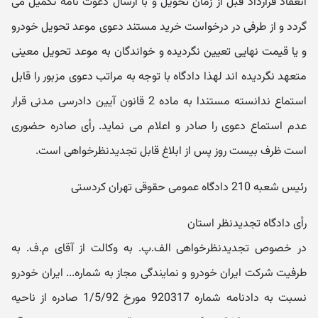
انعقاد قرارداد قبل از زمان تحویل و با ارسال دعوت نامه تکمیل می
گردد و از طرفی در درخواست خرید مستند دعوی موعد تحویل خودرو
و یا قیمت نهایی تعیین نگردیده و خواندگان به موعد تحویل معینی
متعهد نگردیده اند لهذا دادگاه با توجه به مراتب دعوی مزبور را قابل
استماع ندانسته مستندا به ماده 2 قانون آیین دادرسی مدنی قرار
عدم استماع دعوی را صادر و اعلام می نماید. رأی صادره حضوری
است ظرف بیست روز پس از ابلاغ قابل تجدیدنظرخواهی است.
رئیس شعبه 210 دادگاه عمومی حقوقی تهران کردستی
رأی دادگاه تجدیدنظر استان
در خصوص تجدیدنظرخواهی الف.پ. به وکالت از آقای م.ف. به
طرفیت شرکت ایران خودرو و نمایندگی مجاز به شماره... ایران خودرو
نسبت به دادنامه شماره 920317 مورخ 1/5/92 صادره از ناحیه