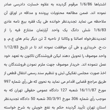
اشتباها 1/6/86 مرقوم گردیده به علاوه خسارت دادرسی صادر
نموده اند. ضمن مطالعه محتویات پرونده و مداقه در اوراق آن
ملاحظه می نماید تجدیدنظر خوانده طی یک فقره بیع نامه عادی
1/6/83 شش دانگ یک واحد آپارتمان متنازع فیه را از
تجدیدنظرخواه اصالتا و وکالتا از ناحیه 2 تن دیگر بنام های ع.م. و
ت.ح. خریداری و طی آن موافقت نموده اند تا در تاریخ 1/12/83
واحد موصوف را تحویل دهند لیکن فروشندگان تاکنون به تعهد خود
عمل ننموده اند. خریدار موصوف جهت ملزم نمودن فروشندگان به
اخذ صورت مجلس تفکیکی ثبتی و تنظیم سند رسمی انتقال قطعی از
طریق مراجع قضایی اقدام می نماید به نحوی که طی رأی شماره 997
مورخ 16/11/87 شعبه 127 دادگاه عمومی حقوقی تهران که به
موجب رأی شماره 306 مورخ 30/3/91 شعبه 50 دادگاه تجدیدنظر
استان تهران تأیید گردیده حکم به نفع خویش به شرح خواسته