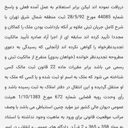
دریافت نموده اند لیکن برابر استعلام به عمل آمده فعلی و پاسخ
شماره 44085 مورخ 28/5/92 ثبت منطقه شمال شرق تهران با
شرح کامل جریان ثبتی علاوه بر آنکه بازداشت بودن ملک را کماکان و
مجددا تأیید کرده اند سابقه ای از اجرا آراء صادره تأیید مالکیت
تجدیدنظرخواه را گواهی نکرده اند ازآنجایی که رسیدگی به دعوی
مطروحه تجدیدنظر خوانده (خواهان بدوی) متفرع از مالکیت ثبتی و
رسمی می باشد برابر مقررات ماده 22 قانون ثبت مالک کسی
شناخته می شود که ملک به اسم او ثبت شده و یا کسی که ملک به
او منتقل گردیده و این انتقال در دفتر املاک به ثبت رسیده باشد و
رأی وحدت رویه قضایی شماره 672 مورخ 1/10/1383 هیئت
عمومی دیوان عالی کشور نیز مؤید چنین استنباطی می باشد با وصف
مراتب موقعیت قانونی برای ورود به ماهیت وجود نداشته با استناد
به مواد 358 و 365 و 2 ق.آ.د. دادگاه های عمومی و انقلاب در امور