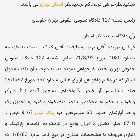
تجدیدنظرخواهی درمحاکم تجدیدنظر
استان تهران
می باشد.
رئیس شعبه 127 دادگاه عمومی حقوقی تهران جاویدی
رأی دادگاه تجدیدنظر استان
در این پرونده آقای م.م. به طرفیت آقای ک.گ. نسبت به دادنامه
شماره 1080 مورخ 21/8/92 صادره شعبه 127 دادگاه عمومی
حقوقی تهران تجدیدنظرخواهی نموده اند، به موجب آن دادنامه فوق
الذکر که در مقام واخواهی از رأی غیابی شماره 667 مورخ 29/5/92
صادر و براساس آن ضمن ردّ واخواهی به عمل آمده با تأیید رأی
واخواسته حکم به محکومیت تجدیدنظرخواه و غیره به تحویل یک
واحد آپارتمان حدودا 60 مترمربعی جزء
پلاک ثبتی
3167 فرعی از
6718 اصلی بخش 2 تهران واقع در نارمک به انضمام پارکینگ و
انباری مربوطه با مشخصات مندرج در بیع نامه عادی 1/6/83 که