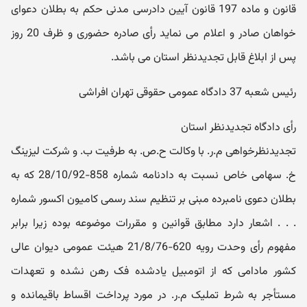
قانون و ماده 197 قانون آیین دادرسی مدنی حکم به بطلان دعوای
خواهان صادر و اعلام می نماید رأی صادره حضوری و ظرف 20 روز
پس از ابلاغ قابل تجدیدنظر استان می باشد.
رئیس شعبه 37 دادگاه عمومی حقوقی تهران افراشی
رأی دادگاه تجدیدنظر استان
تجدیدنظرخواهی م.ر. با وکالت ح.ص. به طرفیت ب. و شرکت لیزینگ
خ. سهامی خاص نسبت به دادنامه شماره 858-28/10/92 که به
بطلان دعوی نامبرده مبنی بر تنظیم سند رسمی کامیون اکسور شماره
. . . اشعار دارد مطابق قوانین و مقررات موضوعه بوده زیرا برابر
مفهوم رأی وحدت رویه 620-21/8/76 هیئت عمومی دیوان عالی
کشور مادامی که از اتومبیل یادشده فک رهن نشده و تعهدات
مستأجر به شرط تملیک م.ر. در مورد پرداخت اقساط باقیمانده و