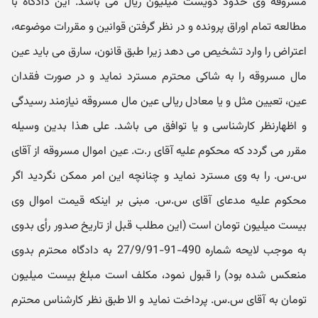
مسروقه وی حدود دویست میلیون ریال می باشد. این دادگاه با
مطالعه تمام اوراق پرونده و در نظر گرفتن قوانین و مقررات موضوعه،
اعتراض را وارد تشخیص می دهد زیرا طبق قانون، سارق می باید عین
مال مسروقه را به شاکی محترم مسترد نماید و در صورت فقدان
عین، تعیین مثل و یا معادل ریالی عین مال مسروقه نیازمند رسیدگی
و اظهارنظر کارشناسی و یا توافق می باشد. علی هذا بدین وسیله
مقرر می گردد که محکوم علیه آقای ر.ت. عین اموال مسروقه از آقای
س.س. را به وی مسترد نماید و چنانچه این امر ممکن نگردید اگر
محکوم علیه مدعای آقای س.س. مبنی بر اینکه قیمت اموال وی
بیست میلیون تومان است (این مطلب قبل از تاریخ صدور رأی بدوی
به موجب لایحه شماره 490-91-27/9/91 به دادگاه محترم بدوی
منعکس شده بود) را قبول نمود، مکلف است مبلغ بیست میلیون
تومان به آقای س.س. پرداخت نماید و الا طبق نظر کارشناس محترم