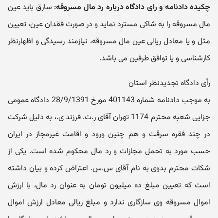
چکیده دادنامه و رای دادگاه درباره رد مال مسروقه
: سارق باید عین
مال مسروقه را به شاکی مسترد نماید و در صورت فقدان عین، تعیین
مثل و یا معادل ریالی عین مال مسروقه، نیازمند رسیدگی و اظهارنظر
کارشناسی و یا توافق طرفین می باشد.
رأی دادگاه تجدیدنظر استان
به موجب دادنامه شماره 401143 مورخ 28/9/1391 دادگاه عمومی
جزایی شعبه محترم 1174 تهران آقای ر.ت. فرزند ی.، به دلیل شرکت
در چند فقره سرقت و هم چنین ورود و اقامت غیرمجاز در ایران
حسب مورد به تحمل مجازات و رد مال محکوم شده است. یکی از
شکات محترم بدوی به نام آقای س.س. اعتراض کرده و بیان داشته
است که تعیین مبلغ ده میلیون تومان به عنوان رد مال، با ارزش
اموال مسروقه وی سازگاری ندارد و مبلغ ریالی معادل ارزش اموال