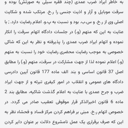
به خاطر ایراد ضرب عمدی (چند فقره سیلی به صورتش) بوده و
سرقت موبایل و آزار و اذیت جنسی را ر.خ. مرتکب شده و شکایت
اصلی وی از ر.خ. و س.ب. بود و نسبت به پ.و. اعلام رضایت دارد. ; با
عنایت به این که متهم (و.) در جلسات دادگاه اتهام سرقت را انکار
نموده و اتهام ایراد ضرب عمدی را پذیرفته و نظر به این که شاکی
خصوصی به موجب رضایت محضری رضایت خود را نسبت به متهم
(و.) اعلام نموده لذا از جهت مشارکت در سرقت، متهم (و.) را مطابق
اصل 37 قانون اساسی و بند الف ماده 177 قانون آیین دادرسی
دادگاه های عمومی و انقلاب در امور کیفری تبرئه و از جهت ایراد
ضرب و جرح عمدی با عنایت به اعلام گذشت شاکیه، مطابق بند 2
ماده 6 قانون اخیرالذکر قرار موقوفی تعقیب صادر می گردد. در
خصوص اتهام ر.خ. مبنی بر فراهم کردن مرکز فساد و فحشاء نظر به
این که صرف برقراری یک عمل نامشروع دلالت بر عنوان دایر کردن