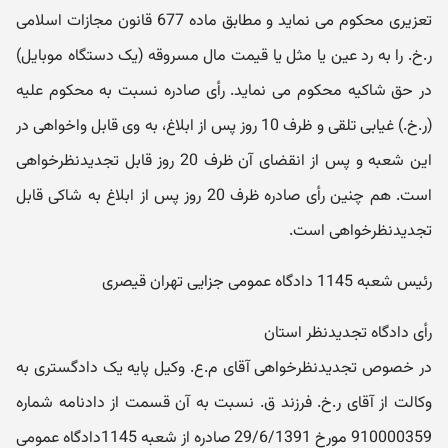
تعزیری محکوم می نماید و مطابق ماده 677 قانون مجازات اسلامی
ر.خ. را به رد عین یا مثل یا قیمت مال مسروقه (یک دستگاه موبایل)
در حق شاکیه محکوم می نماید. رأی صادره نسبت به محکوم علیه
(ر.خ.) غیابی تلقی و ظرف 10 روز پس از ابلاغ، به وی قابل واخواهی در
این شعبه و پس از انقضای آن ظرف 20 روز قابل تجدیدنظرخواهی
است. هم چنین رأی صادره ظرف 20 روز پس از ابلاغ به شاکی قابل
تجدیدنظرخواهی است.
رئیس شعبه 1145 دادگاه عمومی جزایی تهران قیصری
رأی دادگاه تجدیدنظر استان
در خصوص تجدیدنظرخواهی آقای م.ع. وکیل پایه یک دادگستری به
وکالت از آقای ر.خ. فرزند ق. نسبت به آن قسمت از دادنامه شماره
910000359 مورخ 29/6/1391 صادره از شعبه 1145دادگاه عمومی