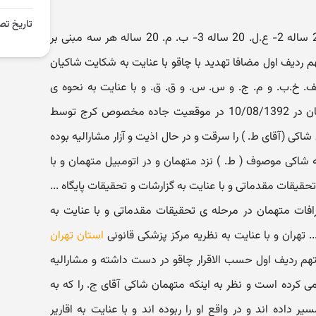
تاریخ تص
در خصوص اتهام آقایان 1- الف. ز. 20 ساله 2- ع.ل. 20 ساله 3- ب. م. 20 ساله هر سه مبنی بر
 ردیف اول مضافا تهدید با چاقو با عنایت به شکایت شاکیان
ف. خ.ب. و م. ج. و س. س. و ق. ق. و با عنایت به نحوه ی
شناسایی و دستگیری هر یک از متهمان در 10/08/1392 در موقعیت جاده مخصوص کرج توسط
ر حالی که اموال شاکی (آقای ط. ) را سرقت و در حال اذیت و آزار مشارالیه بوده
 شاکی موصوف ( ط. ) نزد متهمان و در اتومبیل متهمان و با
حقیقات مقدماتی و با عنایت به گزارشات و تحقیقات پایگاه ...
رافات متهمان در مرحله ی تحقیقات مقدماتی و با عنایت به
 تهران و با عنایت به نظریه مرکز پزشکی قانونی
استان تهران
 متهم ردیف اول حسب الاقرار چاقو در دست داشته و مشارالیه
کرده است و نظر به اینکه متهمان شاکی آقای ج. را که به
ر داده اند و در واقع او را ربوده اند و با عنایت به اقاریر