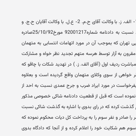
در خصوص تجدیدنظر خواهی آقایان 1- الف. ز. با وکالت آقای ح.م. 2- ع.ل. با وکالت آقایان ح.ج. و
م.ک. 3- ب.م. با وکالت آقای الف.ف. نسبت به دادنامه شماره92001217 مورخ25/10/92صادره
ه عمومی جزایی تهران که بموجب آن در مورد اتهامات انتسابی به متهمان
قرون به آزار توسط هرسه متهم تجدید نظر خواه و مشارکت
باشرت ردیف اول (آقای الف. ز. ) در تهدید شکات با چاقو که
ر خواهی از سوی وکلای متهمان واقع گردیده است و بعلاوه
یفرخواست در مورد ایراد ضرب و جرح عمدی نسبت به احد از
 نموده است که قبل از قطعیت دادنامه شاکی خصوصی مذکور
م گذشت کرده که در رای بدوی با اشاره به گذشت شاکی نسبت
فر را صادر و نفر سوم را به پرداخت کل دیات محکوم نموده که
م هم شکایت خود را اعلام کرده و از آنجا که دادگاه بدوی