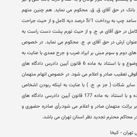
از بانک در حق آقای ق. ق. محکوم می نماید. هم چنین متهم
ردیف اول را از حیث بریدگی بخیه شده ساعد چپ به پرداخت 5/1 درصد دیه کامل و از حیث جراحت
امل در حق آقای م. ج. و از حیث تورم پشت دست راست به
نوان ارش در حق آقای م. ج. محکوم می نماید. در خصوص
های دوم و سوم مبنی بر ایراد ضرب و جرح عمدی با عنایت به
گذشت شاکی و قابل گذشت بودن موضوع و با استناد به ماده 6 قانون آیین دادرس دادگاه های
موقوفی تعقیب صادر و اعلام می شود. در خصوص اتهام متهمان
سایر شکات ( جز م. ج. ) با عنایت به اینکه ربودن اشخاص
توسط متهمان نزد دادگاه احراز نگردیده و با استناد به ماده 177 قانون آیین دادرسی دادگاه های
ر برائت متهمان صادر و اعلام می شود.رأی صادره حضوری و