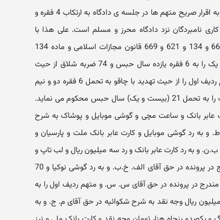
متهمان در جلسه ی دادگاه و با عنایت به اقرار صریح متهم ها در جلسه ی دادگاه به ارتکاب 4 فقره و
 کاری نامبردگان نزد دادگاه محرز و مسلم است. علی هذا با
استناد به مواد 652 و 125 و 27 و 667 و 134 و 621 و 669 قانون مجازات اسلامی و ماده 134
قانون مجازات اسلامی سال 1392 هر یک را به 6 فقره یازده سال حبس و 74 ضربه شلاق از حیث
شرکت در سرقت مقرون به آزار و متهم ردیف اول را از حیث تهدید با چاقو به تحمل 6 فقره دو و نیم
سال حبس و از حیث آدم ربایی هر یک را به تحمل 21 (بیست و یک) سال حبس محکوم می نماید.
رت عابر بانک و ساعت مچی و گوشی موبایل و پوشاک به شرح
. و به رد گوشی موبایل و کارت عابر بانک ملت و پارسیان و
.ن. و به رد کارت عابر بانک و رد سه میلیون ریال و لب تاپ و
گوشی تلفن همراه با مشخصات مندرج در پرونده در حق آقای الف. خ.ب. و به رد گوشی نوکیا و 70
مندرج در پرونده در حق آقای س. س. و متهم ردیف اول را به
7 کارت بانکی و دومیلیون ریال وجه نقد به شرح شکوائیه در حق آقای م. ج. و به
یکصدو پنجاه هزار تومان وجه نقد و کارت بانک ملی و نیز