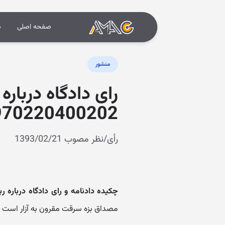
صفحه اصلی
د
منشور
رای دادگاه دربا
70220400202)
رأی/نظر مصوب 1393/02/21
چکیده دادنامه و رای دادگاه دربار
مصداق بزه سرقت مقرون به آزار است نه