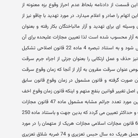
ین قسمت از دادنامه بلحاظ عدم احراز وقوع بزه معنونه از
ن اتهام را صادر و اعلام میدارد. در مورد تهدید با چاقو نیز از
یله ای برای تهدید و آزار مالباختگان بکار رفته و بعنوان
ه آزار محسوب شده است لذا تعیین مجازات علیحده برای آن
فاقد وجاهت قانونی تشخیص داده می شود و به استناد تبصره 4 ماده 22 قانون اصلاحی تشکیل
ز حذف و عمل ارتکابی را بعنوان جزئی از اجزاء جرم سرقت
خصوص عنوان سرقت مقرون به آزار از آنجا که زمان وقوع سرقت
سال 1391 و قبل از آن صورت گرفته و قانون مشمول در زمان وقوع قانون سابق
ن اصل تغییر قوانین بنفع متهم و اینکه قانون زمان وقوع اخف
ومتناسب تر بحال متهمان بوده و دراین مورد تعدد جرائم مشابه مشمول ماده 47 قانون مجازات
اسلامی سابق بوده است و یک مجازات و حداکثر تعیین می گردد که بدین جهت و باستناد ماده 250
قانون آئین دادرسی کیفری و 47 و 652 قانون مجازات اسلامی مجازات هریک از متهمان را در مورد
شرکت در سرقتهای مقرون به آزار به تحمل هریک ده سال حبس تعزیری و 74 ضربه شلاق تعزیری