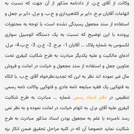
وکالت از آقای ع.ن. از دادنامه مذکور از آن جهت که نسبت به
اتهامات آقایان م.ح. دایر بر کلاهبرداری و ح.ب. و م.ل. دایر بر جعل و
استفاده از سند مجعول رسیدگی نشده است، با توجه به محتویات
پرونده با این توضیح که نسبت به یک دستگاه اتومبیل سواری
لکسوس به شماره پلاک ... آقایان 1- م.ح. 2- ع.ن. 3- ح.ب.4- م.ل.
ادعای مالکیت و علیه یکدیگر مبادرت به طرح شکایت کیفری تحت
عناوین جعل و استفاده از سند مجعول و خیانت در امانت و فروش
مال غیر نموده اند نظر به این که تجدیدنظرخواه آقای ح.ب. با اتکاء
به فتوکپی یک فقره مبایعه نامه عادی و فتوکپی وکالت نامه رسمی
تنظیمی در
دفتر اسناد رسمی
شماره ... مبادرت به طرح شکایت
کیفری علیه آقای م.ل. به اتهام خیانت در امانت نموده و به نظر نمی
رسد نامبرده با علم به مجعول بودن اسناد مذکور مبادرت به طرح
شکایت نماید خصوصا آن که در کلیه مراحل تحقیق ضمن انکار بزه