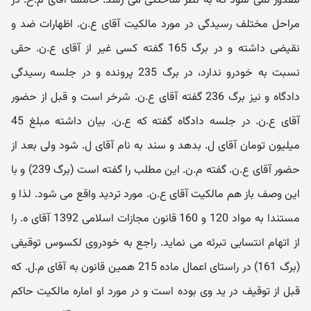
مقدور نمی شود که به نظر ساختگی می رسد. خامسا آقای م.ح. در
مراحل مختلف رسیدگی در مورد مالکیت آقای ع.ن. اظهارات ضد و
نقیضی داشته و در برگ 165 گفته کسی غیر از آقای ع.ن. حقی
نسبت به خودرو ندارد، در برگ 235 پرونده و در جلسه رسیدگی
دادگاه و نیز برگ 236 گفته آقای ع.ن. شرخر است و قبل از حضور
آقای ع.ن. در جلسه دادگاه گفته که ع.ن. بیان داشته مبلغ 45
میلیون تومان آقای ل. بدهد و سند به نام آقای ل. شود ولی بعد از
حضور آقای ع.ن. گفته م.ن. این مطلب را گفته است (برگ 239) و با
این وصف باز هم مالکیت آقای ع.ن. مورد تردید واقع می شود. لذا و
مستندا به مواد 120 و 160 قانون مجازات اسلامی 1392 آقای ه. را
از اتهام انتسابی تبرئه می نماید. راجع به خودروی لکسوس توقیفی
(برگ 161) در راستای اعمال ماده 215 همین قانون به آقای م.ل. که
قبل از توقیف در ید وی بوده است و در مورد او اماره مالکیت حاکم