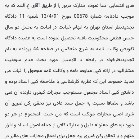
های انتسابی ادعا نموده مدارک مزبور را از طریق آقای ع.الف. که به
موجب دادنامه شماره 00678 مورخ 13/4/91 شعبه 11 دادگاه
تجدیدنظر استان تهران به اتهام خیانت در امانت به تحمل دو سال
حبس قطعی محکومیت یافته تحصیل نموده است به عقیده دادگاه
تفویض وکالت نامه به شرح منعکس در صفحه 44 پرونده به نام
تجدیدنظرخواه در رابطه با اتومبیل مورد بحث عدم سوءنیت
مشارالیه در ارائه کپی مبایعه نامه و وکالت نامه مجعول را اثبات می
نماید خصوصا این که نظریه کارشناسی با ملاحظه کپی اسناد بوده و
داشتن کپی اسناد مجعول مستوجب مجازات کیفری دارنده آن نمی
باشد و مضافا نسبت به جعل سند عادی نیز تحقق رکن ضرری آن
شرط اصلی مجازات مرتکب است که من حیث المجموع در هر دو
مورد بزه های معنونه دلیل و مدارک کافی از جمله اصول اسناد و اقرار
متهم و یا تحقق رکن ضرری بزه جعل برای اعمال مجازات های مقرر در