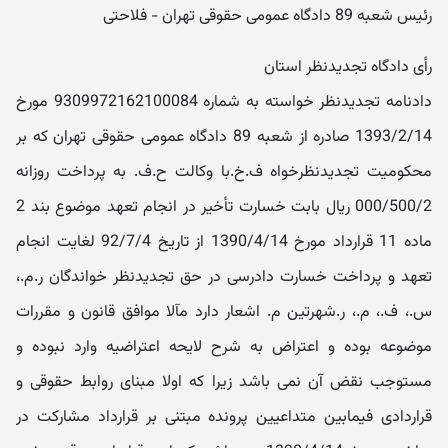
رئیس شعبه 89 دادگاه عمومی حقوقی تهران - فلاحتی
رأی دادگاه تجدیدنظر استان
دادنامه تجدیدنظر خواسته به شماره 9309972162100084 مورخ
1393/2/14 صادره از شعبه 89 دادگاه عمومی حقوقی تهران که بر
محکومیت تجدیدنظرخواه ف.خ.با وکالت ح.ف. به پرداخت روزانه
000/500/2 ریال بابت خسارت تأخیر در انجام تعهد موضوع بند 2
ماده 11 قرارداد مورخ 1390/4/14 از تاریخ 92/7/4 لغایت انجام
تعهد و پرداخت خسارت دادرسی در حق تجدیدنظر خواندگان ر.م.،
س.، ف.، م.، ر.شهرتین م. اشعار دارد مآلا موافق قانون و مقررات
موضوعه بوده و اعتراض به شرح لایحه اعتراضیه وارد نبوده و
مستوجب نقض آن نمی باشد زیرا که اولا مبنای روابط حقوقی و
قراردادی فیمابین متداعیین پرونده مبتنی بر قرارداد مشارکت در