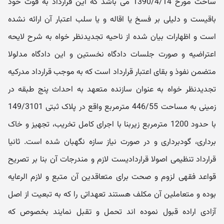
ساخت مورخ 1390/4/14 می باشد که این قرارداد به قوت خود
باقیست و دلیلی بر فسخ یا اقاله و یا سلب اعتبار آن ارائه نشده
است و اظهارات بیان شده از ناحیه تجدیدنظر خواه به شرح لایحه
اعتراضیه و صورت جلسات دادگاه نخستین و این دادگاه مدلولا
متضمن نفوذ و بقای اعتبار قرارداد است که به موجب قرارداد مدرکیه
تجدیدنظر خواه به عنوان سازنده متعهد به احداث پنج طبقه در
زمینی به مساحت 446/55 مترمربع واقع در پلاک ثبتی 149/3101
با حدود 1200 مترمربع زیربنا با اجرای کامل تخریب، تجهیز و خاک
برداری، گودبرداری و در صورت نیاز سازه نگهبان شده است. ثانیا
قرارداد تنظیمی اصولا قراردادیست لازم و مندرجات آن بنا بر تصریح
قواعد فقهی لزوم و صحت برای متعاقدین آن متبع و لازم الرعایه
بوده و متعاملین آن مکلف هستند تعهداتی را که به تبعیت از اصل
آزادی اراده قبول نموده اند تحمل و تقبل نمایند بخصوص که