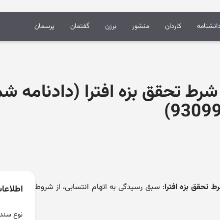
انشنامه
کاردان
منشور
برزن
گفتمان
پرسمان
 شرط تحقق بزه افترا (دادنامه شم
93099
ط تحقق بزه افترا
: سبق رسیدگی به اتهام انتسابی، از شروط
اطلاعا
نوع سند