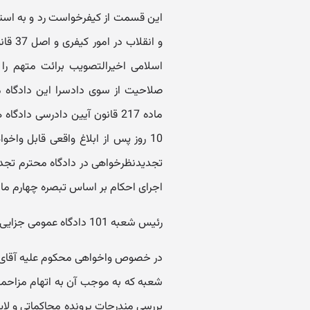
اسلامی اخیرالتصویب برائت متهم را 
صلاحیت از سوی دادسرا این دادگاه م
ماده 217 قانون آیین دادرسی د
10 روز پس از ابلاغ واقعی قابل و
تجدیدنظرخواهی در دادگاه محترم تجد
اجرای احکام بر اساس تبصره چهارم ماده 134 مذکور اقدام خواهند ن
رئیس شعبه 101 دادگاه عمومی جزایی ری ابراهیمیان
شعبه که به موجب آن به اتهام مزاحمت
بررسی مندرجات پرونده محاکماتی و لای