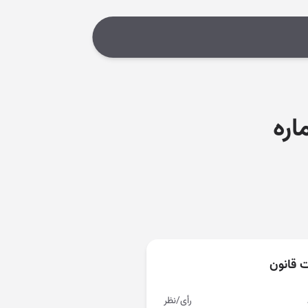
اره
ت قانون
رأی/نظر