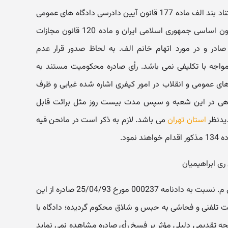
این قسمت از کیفرخواست رد و به استناد بند الف ماده 177 قانون آیین دادرسی دادگاه های عمومی
و انقلاب در امور کیفری و اصل 37 قانون اساسی جمهوری اسلامی ایران و ماده 120 قانون مجازات
صادر و در مورد اتهام خانم الف. به لحاظ صدور قرار عدم
واجه با تکلیفی نمی باشد. رأی صادره محکومیت مستند به
ادگاه های عمومی و انقلاب در امور کیفری اشاره شده غیابی و ظرف
اخواهی در این شعبه و سپس مدت بیست روز مثل برائت قابل
یدنظر
استان تهران
می باشد. لازم به ذکر است در مانحن فیه
مود.
در خصوص واخواهی محکوم علیه آقای م. نسبت به دادنامه 000237 مورخ 25/04/93 صادره از این
 تلفنی و فحاشی به حبس و شلاق محکوم گردیده؛ دادگاه با
حه تقدیمی دلیلی مؤثر بر فسخ رأی صادره مشاهده نمی نماید