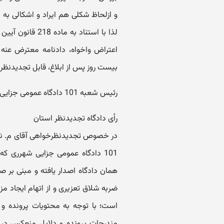
و ازلحاظ شکلی هم ایراد و اشکالی به
لذا با استناد ب
اعتراض واخواه، دادنامه معترض عنه ر
بیست روز پس از ابلاغ، قابل تجدیدنظر
رئیس شعبه 101 دادگاه عمومی جزایی ری ابراهیمیان
رأی دادگاه تجدیدنظر استان
است؛ با توجه به محتویات پرونده و
مندرجات پرونده و دلایل منعکس در 