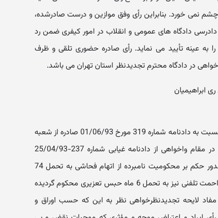
 چشم نمی خورد. بنابراین رأی وفق موازین و درست صادرشده،
ه ماده 218 قانون آیین دادرسی دادگاه های عمومی و انقلاب در امور کیفری ضمن رد
ا به عینه تأیید می نماید. رأی صادره حضوری تلقی و ظرف
خواهی در دادگاه محترم تجدیدنظر استان تهران می باشد.
در خصوص تجدیدنظرخواهی آقای م. نسبت به دادنامه شماره 319 مورخ 01/06/93 صادره از شعبه
101 دادگاه عمومی جزایی شهرری که در مقام واخواهی از دادنامه غیابی شماره 237-25/04/93
همان دادگاه اصدار یافته و مبنی بر صدور حکم بر محکومیت نامبرده از اتهام فحاشی به تحمل 74
ضربه شلاق تعزیری و از اتهام ایجاد مزاحمت تلفنی نیز به تحمل 6 ماه حبس تعزیری محکوم گردیده
 مفاد لایحه تجدیدنظرخواهی نظر به این که حسب اوراق و
رأی ایراد و اعتراض موجه و مؤثری که موجبات نقض و بی