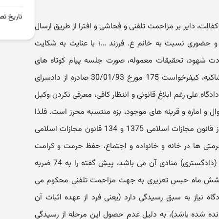
تاریخ تص
کفالت، دایر بر مزاحمت تلفنی و فحاشی و افترا از طریق ارسال
حضوری نسبت به خانم ع. فرزند ...؛ با عنایت به شکایت
دت شهود، تحقیقات معموله، صورت جلسه پیام کوتاه های
موهن پیوست از خط متهم به خط شاکیه، کیفرخواست 175 مورخ 30/01/93 صادره از دادسرای
دگاه علی رغم ابلاغ قانونی و انتظار کافی، معرفی نکردن وکیل
ال و اماره و قرینه های موجود، بزه منتسبه محرز است. فلذا
دادگاه با استناد به مواد 608 و 641 از قانون مجازات اسلامی 1375 و 134 قانون مجازات اسلامی
حرمتی ها در خانه و خانواده و اجتماع، حفظ حرمت و کرامت
انسان ها بندگان خدا که قوه قضائیه (دادگستری) منادی آن می باشد، پیش گفته را به 74 ضربه
 شش ماه حبس تعزیری به جهت مزاحمت تلفنی محکوم می
ادگاه نیاز به سبق رسیدگی دارد (یعنی فرد از عهده اثبات آن
نده شده باشد)، به دلیل عدم حصول این مرحله از رسیدگی