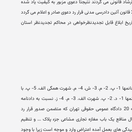
د قانونی می گردند نتیجتا دعوی مزبور به کیفیت یاد شده
قابلیت استماع ندارد مستندا به ماده 2 قانون آئین دادرسی مدنی قرار رد دعوی صادر و اعلام می گردد
 حضوری ظرف 20 روز از تاریخ ابلاغ قابل تجدیدنظرخواهی در محاکم تجدیدنظر استان
درخصوص تجدیدنظرخواهی آقایان و خانمها 1- پ. 2- م. 3- ش. 4- م. شهرت همگی الف. 5- پ. با
وکالت آقای الف. بطرفیت آقایان و خانمها 1- د. 2- پ. شهرت الف. 3- م. 4- ز. نسبت به دادنامه
9201227-92/12/25 صادره از شعبه 20 دادگاه عمومی حقوقی تهران که متضمن صدور قرار رد
ل منافع یک باب مغازه تجاری مشاعی جزء پلاک ... و تنظیم
یدگی های بعمل آمده اعتراض وارد و موجه است زیرا با وجود