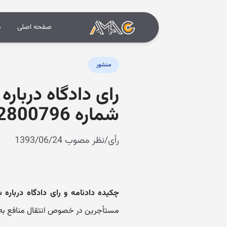
صفحه اصلی
د
منشور
رای دادگاه درباره
شماره 9309970222800796)
رأی/نظر مصوب 1393/06/24
چکیده دادنامه و رای دادگاه درباره ش
مستأجرین در خصوص انتقال منافع به غ