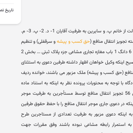
تاریخ تص
در خصوص دعوی آقای الف.ش. به وکالت از خانم پ. و سایرین به طرفیت آقایان 1- د. 2- پ. 3- م.
حق کسب و پیشه
و سرقفلی) و تنظیم
سند رسمی اجاره به نام ثالث نسبت به 6 دانگ 1 باب مغازه تجاری مشاعی جزء پلاک ثبتی ... بخش 2
یح اینکه وکیل خواهان اظهار داشته طرفین دعوی به استثنای
نافع (حق کسب و پیشه) ملک مزبور می باشند، خوانده ردیف
گاه با توجه به محتویات پرونده نظر به اینکه به استناد ماده
19 قانون روابط موجر و مستأجر سال 56 تجویز انتقال منافع توسط مستأجرین به طرفیت موجر
که در دعوی جاری موجر انتقال منافع را با حفظ حقوق طرفین
 به اینکه دعوی مزبور به طرفیت تعدادی از مستاجرین طرح
 به استمرار رابطه مشاعی نبوده باشند وفق مقررات جهت