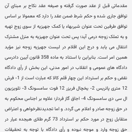
مقدماتی قبل از عقد صورت گرفته و صیغه عقد نکاح بر مبنای آن
توافق جاری شده و حکم شرط ضمن عقد را دارد که معمولا بر اساس
توافق طرفین تحت عنوان شیربهاء یا کمک جهیزیه از سوی زوج تهیه
و به تملک زوجه درمی آید؛ پس تحت عنوان جهیزیه به منزل مشترک
انتقال می یابد و درج این اقلام در لیست جهیزیه زوجه نیز مؤید
همین امر است. بنابراین با استناد به ماده 358 قانون آیین دادرسی
دادگاه های عمومی و انقلاب در امور مدنی، این بخش از رأی دادگاه
نقض و حکم بر استرداد این چهار قلم کالا که عبارت است از 1- فرش
12 متری پاتریس 2- یخچال فریزر 12 فوت سامسونگ 3- تلویزیون
ال سی دی سامسونگ 4- اجاق گاز فردار؛ علاوه بر اجناس محکوم به
در حق زوجه صادر و اعلام می گردد. و اما تجدیدنظرخواهی و اعتراض
متقابل زوج در مورد حکم بر استرداد 73 گرم طلای هیجده عیار در
حق زوجه وارد و موجه نبوده و رأی دادگاه با توجه به تحقیقات