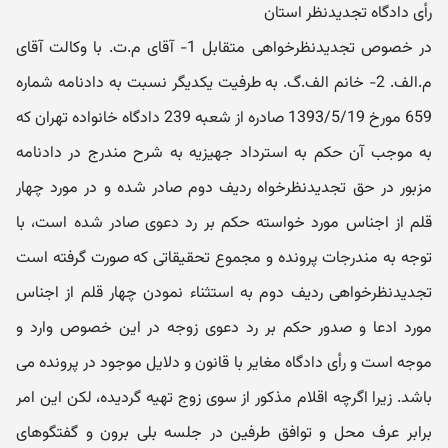
رأی دادگاه تجدیدنظر استان
در خصوص تجدیدنظرخواهی متقابل 1- آقای م.ت. با وکالت آقای
م.الف. 2- خانم الف.گ. به طرفیت یکدیگر نسبت به دادنامه شماره
659 مورخ 1393/5/19 صادره از شعبه 239 دادگاه خانواده تهران که
به موجب آن حکم به استرداد جهیزیه به شرح مندرج در دادنامه
مزبور در حق تجدیدنظرخواه ردیف دوم صادر شده و در مورد چهار
قلم از اجناس مورد خواسته حکم بر رد دعوی صادر شده است، با
توجه به مندرجات پرونده و مجموع تحقیقاتی که صورت گرفته است
تجدیدنظرخواهی ردیف دوم به استثناء نمودن چهار قلم از اجناس
مورد ادعا و صدور حکم بر رد دعوی زوجه در این خصوص وارد و
موجه است و رأی دادگاه مغایر با قانون و دلایل موجود در پرونده می
باشد. زیرا اگرچه اقلام مذکور از سوی زوج تهیه گردیده، لکن این امر
برابر عرف محل و توافق طرفین در جلسه بلی برون و گفتگوهای