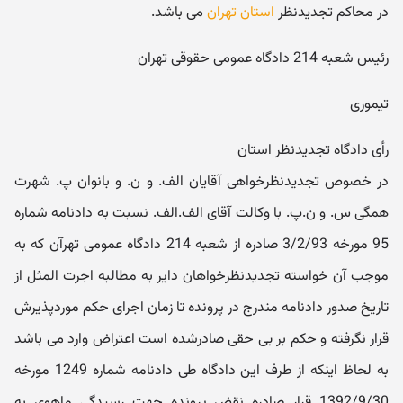
در محاکم تجدیدنظر
استان تهران
می باشد.
رئیس شعبه 214 دادگاه عمومی حقوقی تهران
تیموری
رأی دادگاه تجدیدنظر استان
در خصوص تجدیدنظرخواهی آقایان الف. و ن. و بانوان پ. شهرت
همگی س. و ن.پ. با وکالت آقای الف.الف. نسبت به دادنامه شماره
95 مورخه 3/2/93 صادره از شعبه 214 دادگاه عمومی تهرآن که به
موجب آن خواسته تجدیدنظرخواهان دایر به مطالبه اجرت المثل از
تاریخ صدور دادنامه مندرج در پرونده تا زمان اجرای حکم موردپذیرش
قرار نگرفته و حکم بر بی حقی صادرشده است اعتراض وارد می باشد
به لحاظ اینکه از طرف این دادگاه طی دادنامه شماره 1249 مورخه
1392/9/30 قرار صادره نقض پرونده جهت رسیدگی ماهوی به