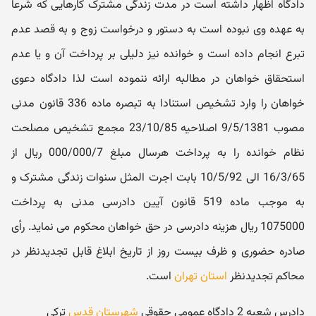
دادگاه اظهار داشته است در مدت زندگی مشترک کارهایی که شرعا
به عهده وی نبوده است به دستور و درخواست زوج و به قصد عدم
تبرع انجام داده است و خوانده نیز دلیلی بر پرداخت آن و یا عدم
استحقاق خواهان در مطالبه ارائه ننموده است لذا دادگاه دعوی
خواهان را وارد تشخیص استنادا به تبصره ماده 336 قانون مدنی
مصوب 9/5/1381 اصلاحیه 23/10/85 مجمع تشخیص مصلحت
نظام خوانده را به پرداخت هرسال مبلغ 000/000/7 ریال از
16/3/65 الی 10/5/92 بابت اجرت المثل سنوات زندگی مشترک و
به موجب ماده 519 قانون آیین دادرسی مدنی به پرداخت
1075000 ریال هزینه دادرسی در حق خواهان محکوم می نماید. رأی
صادره حضوری و ظرف بیست روز از تاریخ ابلاغ قابل تجدیدنظر در
محاکم تجدیدنظر
استان تهران
است.
دادرس شعبه 2 دادگاه عمومی حقوقی
شهرستان قدس
ترکی