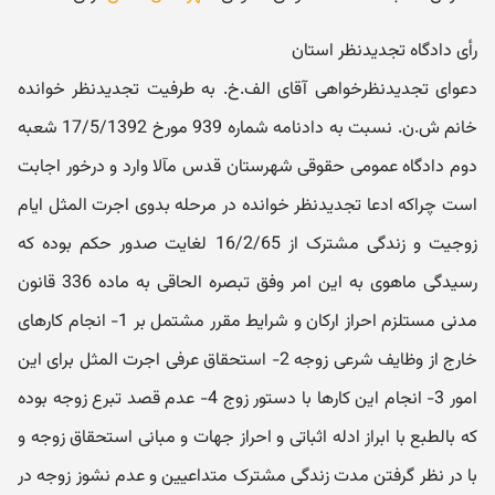
رأی دادگاه تجدیدنظر استان
دعوای تجدیدنظرخواهی آقای الف.خ. به طرفیت تجدیدنظر خوانده
خانم ش.ن. نسبت به دادنامه شماره 939 مورخ 17/5/1392 شعبه
دوم دادگاه عمومی حقوقی شهرستان قدس مآلا وارد و درخور اجابت
است چراکه ادعا تجدیدنظر خوانده در مرحله بدوی اجرت المثل ایام
زوجیت و زندگی مشترک از 16/2/65 لغایت صدور حکم بوده که
رسیدگی ماهوی به این امر وفق تبصره الحاقی به ماده 336 قانون
مدنی مستلزم احراز ارکان و شرایط مقرر مشتمل بر 1- انجام کارهای
خارج از وظایف شرعی زوجه 2- استحقاق عرفی اجرت المثل برای این
امور 3- انجام این کارها با دستور زوج 4- عدم قصد تبرع زوجه بوده
که بالطبع با ابراز ادله اثباتی و احراز جهات و مبانی استحقاق زوجه و
با در نظر گرفتن مدت زندگی مشترک متداعیین و عدم نشوز زوجه در