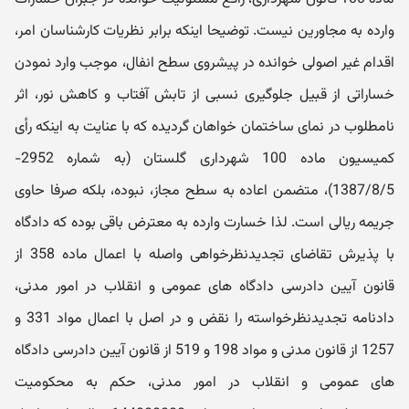
وارده به مجاورین نیست. توضیحا اینکه برابر نظریات کارشناسان امر،
اقدام غیر اصولی خوانده در پیشروی سطح انفال، موجب وارد نمودن
خساراتی از قبیل جلوگیری نسبی از تابش آفتاب و کاهش نور، اثر
نامطلوب در نمای ساختمان خواهان گردیده که با عنایت به اینکه رأی
کمیسیون ماده 100 شهرداری گلستان (به شماره 2952-
1387/8/5)، متضمن اعاده به سطح مجاز، نبوده، بلکه صرفا حاوی
جریمه ریالی است. لذا خسارت وارده به معترض باقی بوده که دادگاه
با پذیرش تقاضای تجدیدنظرخواهی واصله با اعمال ماده 358 از
قانون آیین دادرسی دادگاه های عمومی و انقلاب در امور مدنی،
دادنامه تجدیدنظرخواسته را نقض و در اصل با اعمال مواد 331 و
1257 از قانون مدنی و مواد 198 و 519 از قانون آیین دادرسی دادگاه
های عمومی و انقلاب در امور مدنی، حکم به محکومیت