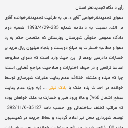
رأی دادگاه تجدیدنظر استان
دعوای تجدیدنظرخواهی آقای ه. م. به طرفیت تجدیدنظرخوانده آقای
م. الف. نسبت به دادنامه شماره 335-1393/4/29 شعبه دوم
دادگاه عمومی حقوقی شهرستان بهارستان که متضمن حکم به رد
دعوا و مطالبه خسارات به مبلغ دویست و پنجاه میلیون ریال مزید بر
خسارات دادرسی بوده، از این حیث وارد است که دعوای مطروحه
اساسا ترافعی و در حیطه اختیارات و صلاحیت مراجع قضایی است؛
چرا که مبناء و منشاء اختلاف، عدم رعایت مقررات شهرسازی توسط
خوانده در احداث بناء ملک با
پلاک ثبتی
... (به ویژه عدم رعایت
سطح اشغال 60%) و مالا ورود ضرر و خسارت به ملک خواهان بوده
که مراتب تخلف ساختمانی وی حسب نامه 35127-1392/11/6
توسط شهرداری محل نیز اعلام گردیده و لحاظ جریمه در کمیسیون
ماده 100 قانون شهرداری، رافع مسئولیت خوانده در جبران خسارات