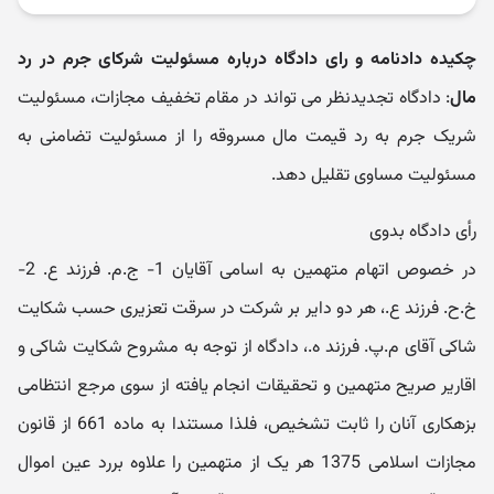
چکیده دادنامه و رای دادگاه درباره مسئولیت شرکای جرم در رد
مال
: دادگاه تجدیدنظر می تواند در مقام تخفیف مجازات، مسئولیت
شریک جرم به رد قیمت مال مسروقه را از مسئولیت تضامنی به
مسئولیت مساوی تقلیل دهد.
رأی دادگاه بدوی
در خصوص اتهام متهمین به اسامی آقایان 1- ج.م. فرزند ع. 2-
خ.ح. فرزند ع.، هر دو دایر بر شرکت در سرقت تعزیری حسب شکایت
شاکی آقای م.پ. فرزند ه.، دادگاه از توجه به مشروح شکایت شاکی و
اقاریر صریح متهمین و تحقیقات انجام یافته از سوی مرجع انتظامی
بزهکاری آنان را ثابت تشخیص، فلذا مستندا به ماده 661 از قانون
مجازات اسلامی 1375 هر یک از متهمین را علاوه بررد عین اموال