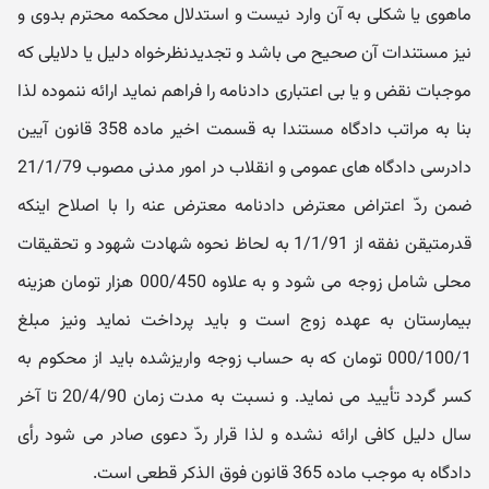
ماهوی یا شکلی به آن وارد نیست و استدلال محکمه محترم بدوی و
نیز مستندات آن صحیح می باشد و تجدیدنظرخواه دلیل یا دلایلی که
موجبات نقض و یا بی اعتباری دادنامه را فراهم نماید ارائه ننموده لذا
بنا به مراتب دادگاه مستندا به قسمت اخیر ماده 358 قانون آیین
دادرسی دادگاه های عمومی و انقلاب در امور مدنی مصوب 21/1/79
ضمن ردّ اعتراض معترض دادنامه معترض عنه را با اصلاح اینکه
قدرمتیقن نفقه از 1/1/91 به لحاظ نحوه شهادت شهود و تحقیقات
محلی شامل زوجه می شود و به علاوه 000/450 هزار تومان هزینه
بیمارستان به عهده زوج است و باید پرداخت نماید ونیز مبلغ
000/100/1 تومان که به حساب زوجه واریزشده باید از محکوم به
کسر گردد تأیید می نماید. و نسبت به مدت زمان 20/4/90 تا آخر
سال دلیل کافی ارائه نشده و لذا قرار ردّ دعوی صادر می شود رأی
دادگاه به موجب ماده 365 قانون فوق الذکر قطعی است.