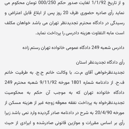
و از تاریخ 1/1/92 لغایت صدور حکم 000/250 تومان محکوم می
نماید رأی صادره حضوری ظرف 20 روز پس از ابلاغ قابل اعتراض و
رسیدگی در دادگاه محترم تجدیدنظر تهران می باشد خواهان مکلف
است مابه التفاوت هزینه دادرسی را پرداخت نماید.
دادرس شعبه 249 دادگاه عمومی خانواده تهران رستم زاده
رأی دادگاه تجدیدنظر استان
تجدیدنظرخواهی آقای م.ت. با وکالت خانم ح.ج. به طرفیت خانم
ف.ح. از دادنامه شماره 1801 مورخه 9/11/92 شعبه محترم 249
دادگاه خانواده تهران که به موجب آن حکم به محکومیت
تجدیدنظرخواه به پرداخت نفقه معوقه زوجه غیر از هزینه مسکن از
مورخه 20/4/90 به شرح در دادنامه صادر گردیده وارد نمی باشد زیرا
رأی بر اساس مقررات و موازین قانونی صادرشده و ایرادی از حیث