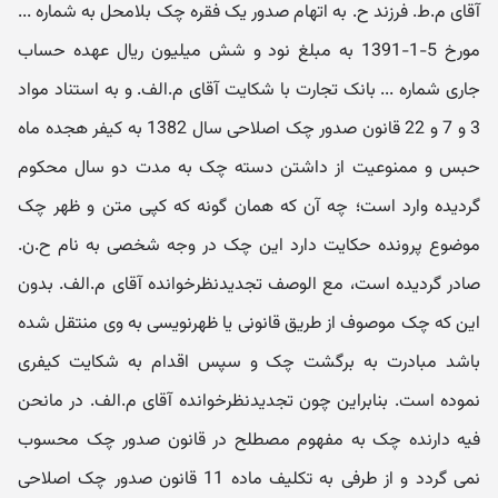
آقای م.ط. فرزند ح. به اتهام صدور یک فقره چک بلامحل به شماره ...
مورخ 5-1-1391 به مبلغ نود و شش میلیون ریال عهده حساب
جاری شماره ... بانک تجارت با شکایت آقای م.الف. و به استناد مواد
3 و 7 و 22 قانون صدور چک اصلاحی سال 1382 به کیفر هجده ماه
حبس و ممنوعیت از داشتن دسته چک به مدت دو سال محکوم
گردیده وارد است؛ چه آن که همان گونه که کپی متن و ظهر چک
موضوع پرونده حکایت دارد این چک در وجه شخصی به نام ح.ن.
صادر گردیده است، مع الوصف تجدیدنظرخوانده آقای م.الف. بدون
این که چک موصوف از طریق قانونی یا ظهرنویسی به وی منتقل شده
باشد مبادرت به برگشت چک و سپس اقدام به شکایت کیفری
نموده است. بنابراین چون تجدیدنظرخوانده آقای م.الف. در مانحن
فیه دارنده چک به مفهوم مصطلح در قانون صدور چک محسوب
نمی گردد و از طرفی به تکلیف ماده 11 قانون صدور چک اصلاحی