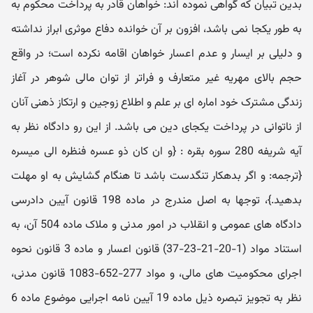
بدین تبیان که گواهی نموده اند: خواهان قادر به پرداخت محکوم‬ به
به طور یک‬جا نمی باشد، افزون بر آن خوانده دفاع موثری ابراز نداشته
و دلیلی بر ایسار و عدم اعسار خواهان اقامه نکرده است؛ در واقع
حجم بالای مهریه غیر متعارف و فراتر از توان مالی شوهر در آغاز
زندگی مشترک خود اماره ای بر علم و اطلاع زوجین و ارتکاز ذهنی آنان
از ناتوانی در پرداخت یک‬جای دین می باشد. از این رو دادگاه نظر به
آیه شریفه 280 سوره بقره : {و ان کان ذو عسره فنظره الی میسره
{ترجمه: و اگر بدهکار تنگدست باشد تا هنگام گشایش به او مهلت
بدهید.}، توجها به اصل مندرج در ماده 198 قانون آیین دادرسی
دادگاه های عمومی و انقلاب در امور مدنی و ملاک ماده 504 آن، به
استناد مواد (1-20-21-23-37) قانون اعسار و ماده 3 قانون نحوه
اجرای محکومیت های مالی، و مواد 277-652-1083 قانون مدنی،
نظر به تجویز تبصره ذیل ماده 19 آیین نامه اجرایی موضوع ماده 6