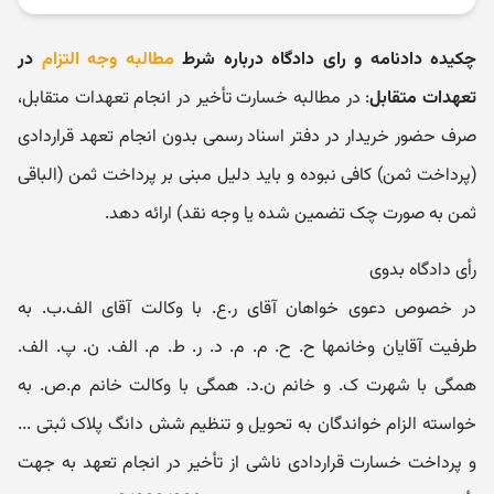
چکیده دادنامه و رای دادگاه درباره شرط
مطالبه وجه التزام
در
تعهدات متقابل
: در مطالبه خسارت تأخیر در انجام تعهدات متقابل،
صرف حضور خریدار در دفتر اسناد رسمی بدون انجام تعهد قراردادی
(پرداخت ثمن) کافی نبوده و باید دلیل مبنی بر پرداخت ثمن (الباقی
ثمن به صورت چک تضمین شده یا وجه نقد) ارائه دهد.
رأی دادگاه بدوی
در خصوص دعوی خواهان آقای ر.ع. با وکالت آقای الف.ب. به
‬طرفیت آقایان وخانم‬ها ح. ح. م. م. د. ر. ط. م. الف. ن. پ. الف.
همگی با شهرت ک. و خانم ن.د. همگی با وکالت خانم م.ص. به
خواسته الزام خواندگان به تحویل و تنظیم شش دانگ پلاک ثبتی ...
و پرداخت خسارت قراردادی ناشی از تأخیر در انجام تعهد به جهت