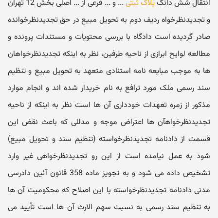
انتقال شش دانگ
پلاک ثبتی
... و ... فرعی از ... اصلی بخش 12 تهران
و تجدیدنظرخواه ردیف دوم به تحویل مبیع در حق تجدیدنظرخوانده
صادر گردیده است دادگاه با بررسی محتویات و مستندات پرونده و
مطالعه لوایح ابرازی از ناحیه طرفین، نظر به اینکه تجدیدنظرخواهان
ها به موجب مبایعه نامه استنادی متعهد به تحویل مبیع و تنظیم
سند رسمی ملک مورد ترافع به ‬نام خریدار شده اند و انجام موارد
مذکور از زمره تعهدات خودداری آن ها است نظر به اینکه از ناحیه
تجدیدنظرخواهآن ها اعتراض موجه و مدللی که باعث نقض این
قسمت از دادنامه تجدیدنظرخواسته (تنظیم سند و تحویل مبیع)
شود به عمل نیامده است از این رو تجدیدنظرخواهی غیر وارد
تشخیص داده می شود و به تجویز ماده 358 قانون آئین دادرسی
مدنی دادنامه تجدیدنظرخواسته با این اصلاح که محکومیت آن ها
به تنظیم سند رسمی به نسبت سهم ‬الارث آن ها است تأیید می