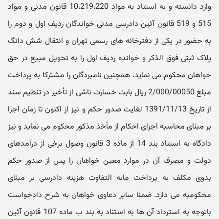
وارد دانسته و به‬ استناد به مواد 10،219،220 قانون مدنی و مواد
515 و 519 قانون آئین دادرسی مدنی خواندگان ردیف اول و دوم را
به حضور در یکی از دفترخانه ‬های رسمی تهران و انتقال شش دانگ
پلاک ثبتی فوق الذکر و خوانده ردیف اول را به تحویل مبیع در حق
خواهان محکوم می نماید. همچنین نامبردگان را مشترکا به پرداخت
مبلغ 2/000/00050 ریال بابت خسارت ناشی از تأخیر در تنظیم سند
از تاریخ 1391/11/13 لغایت صدور حکم و نیز از اکنون تا زمان اجرا
بر مبنای محاسبه اجرای احکام از مأخذ مذکور محکوم می نماید و نیز
دادگاه به‬ استناد بند 14 از ماده 3 قانون وصول برخی از درآمدهای
دولت و مصرف آن در موارد معین خواهان‬ را پس از صدور حکم
بدوی مکلف به پرداخت مابه ‬التفاوت هزینه دادرسی بر مبنای
محکوم‬به می دارد. ضمنا سایر دعاوی خواهان به ‬شرح دادخواست
باتوجه به استرداد آن ها به‬ استناد به بند ب ماده 107 قانون آئین