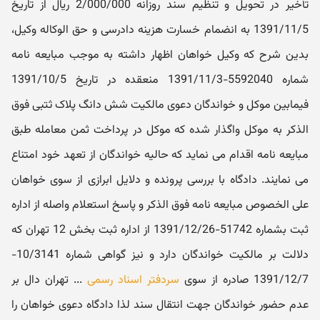
تأخیر در تحویل و تنظیم سند روزانه 2/000/000 ریال از تاریخ
1391/11/5 به‬ انضمام خسارت هزینه دادرسی و حق الوکاله وکیل،
بدین شرح که وکیل خواهان اظهار داشته به موجب مبایعه نامه
شماره 5592040-1391/11/3 منعقده در تاریخ 1391/10/5
فی‬مابین موکل و خواندگان دعوی مالکیت شش دانگ پلاک ثتبی فوق
الذکر به موکل واگذار شده که موکل در پرداخت ثمن معامله طبق
مبایعه نامه اقدام می نماید که حالیه خواندگان از تعهد خود امتناع
می نمایند. دادگاه با بررسی پرونده و دلایل ابرازی از سوی خواهان
علی الخصوص مبایعه نامه فوق الذکر و پاسخ استعلام واصله از اداره
ثبت بشماره 51742-1391/12/26 از اداره ثبت بخش 12 تهران که
دلالت بر مالکیت خواندگان دارد و نیز گواهی شماره 10/3141-
1391/12/7 صادره از سوی
سردفتر اسناد رسمی
... تهران دال بر
عدم حضور خواندگان جهت انتقال سند لذا دادگاه دعوی خواهان را