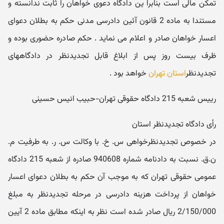
تمکن مالی است بنابرا ین دادگاه دعوی خواهان را ثابت ندانسته و
مستندا به ماده 2 قانون آئین دادرسی مدنی حکم به بطلان دعوای
اعسار خواهان صادر و اعلام می نماید . حکم صادره حضوری بوده و
ظرف بیست روز پس از ابلاغ قابل تجدیدنظر در دادگاههای
تجدیدنظر
استان تهران
خواهد بود .
رییس شعبه 215 دادگاه حقوقی تهران-حبیب انیس حسینی
رأی دادگاه تجدیدنظر استان
در خصوص تجدیدنظرخواهی س. خ. با وکالت س. ر. به طرفیت م.
ن.ق. نسبت به دادنامه شماره 940608 صادره از شعبه 215 دادگاه
عمومی حقوقی تهران که به موجب آن حکم به بطلان دعوای اعسار
خواهان از پرداخت هزینه دادرسی در مرحله تجدیدنظر به مبلغ
2/150/000 ریال صادر شده است نظر به اینکه مطابق ماده 2 آیین