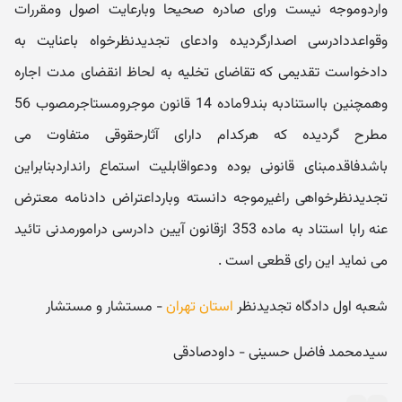
واردوموجه نیست ورای صادره صحیحا وبارعایت اصول ومقررات
وقواعددادرسی اصدارگردیده وادعای تجدیدنظرخواه باعنایت به
دادخواست تقدیمی که تقاضای تخلیه به لحاظ انقضای مدت اجاره
وهمچنین بااستنادبه بند9ماده 14 قانون موجرومستاجرمصوب 56
مطرح گردیده که هرکدام دارای آثارحقوقی متفاوت می
باشدفاقدمبنای قانونی بوده ودعواقابلیت استماع رانداردبنابراین
تجدیدنظرخواهی راغیرموجه دانسته وبارداعتراض دادنامه معترض
عنه رابا استناد به ماده 353 ازقانون آیین دادرسی درامورمدنی تائید
می نماید این رای قطعی است .
شعبه اول دادگاه تجدیدنظر
استان تهران
- مستشار و مستشار
​سیدمحمد فاضل حسینی - داودصادقی