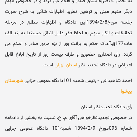
به تحمل 74ضربه شلاق صادر و اعلام می گردد و در خصوص اتهام
دیگر متهم مبنی بر توهین نظریه اظهارات شاکی به شرح صورت
جلسه مورخ1394/2/8این دادگاه و اظهارات مطلع در مرحله
تحقیقات و انکار متهم به لحاظ فقر دلیل اثباتی مستندا به بند الف
ماده177ق.آ.د.ک حکم به برائت وی از بزه مزبور صادر و اعلام می
گردد. رای اصداری حضوری و ظرف بیست روز از تاریخ ابلاغ قابل
اعتراض در دادگاه تجدید نظر
استان تهران
است.
احمد شاهبداغی - رئیس شعبه 101دادگاه عمومی جزایی
شهرستان
پیشوا
رأی دادگاه تجدیدنظر استان
در خصوص تجدیدنظرخواهی آقای م. خ. نسبت به بخشی از دادنامه
شماره 096مورخ 1394/2/9 شعبه101 دادگاه عمومی جزایی