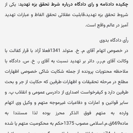
چکیده دادنامه و رای دادگاه درباره شرط تحقق بزه تهدید
: یکی از
شروط تحقق بزه تهدید،قابلیت عقلائی تحقق الفاظ و عبارات تهدید
آمیز در عالم واقع است.
رأی دادگاه بدوی
در خصوص اتهام آقای م. خ. متولد 1341فعلا آزاد با قرار کفالت با
وکالت آقای م.ر.ر. دائر بر تهدید نسبت به آقای ر. خ. س. دادگاه با
ملاحظه محتویات پرونده از جمله شکایت شاکی خصوصی اظهارات
مطلع در مرحله تحقیقات و اظهارات طرفین که حکایت از جر و بحث
طرفین دارد و کیفرخواست اصداری از دادرسی عمومی و انقلاب پ. و
سایر قوانین و امارات و دفاعیات غیرموجه متهم و وکیل وی اتهام
وارده به متهم فوق الذکر محرز بوده لذا مستندا به
ماده669ق.م.اسلامی مصوب 1375حکم به محکومیت متهم یا شده