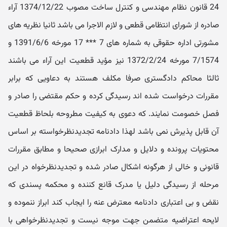
24 قانون نظام مهندسی و کنترل ساخت مصوب 1374/12/22 آراء
صادره از شورای انتظامی قطعی و لازم الاجرا می باشد ثانیا نظریه های
مشورتی اداره حقوقی به شماره های 7 *** 17 مورخه 1391/6/6 و
7/1574 مورخه 1372/2/24 نیز مؤید قطعیت این آراء می باشند
ثالثا محاکم دادگستری صرفا مکلف هستند به دعاویی که برابر
مقررات درخواست شده اند رسیدگی کرده و حکم مقتضی را صادر و
فصل خصومت نمایند. که دعوی به کیفیت مطروحه بلحاظ قطعیت
آن قابل پذیرش نمی باشد لهذا دادنامه تجدیدنظرخواسته بر اساس
محتویات پرونده و دلایل و مدارک ابرازی صحیحا و مطابق مقررات
قانونی و خالی از هرگونه اشکال صادر شده و تجدیدنظرخواه در این
مرحله از رسیدگی دلیل یا مدرک قانع کننده و محکمه پسندی که
نقض و بی اعتباری دادنامه معترض عنه را ایجاب کند ابراز ننموده و
لایحه اعتراضیه متضمن جهت موجه نیست و تجدیدنظرخواهی با