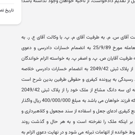
ل از تقدیم دادخواست، از ناحیه خواهان وجود نداشته باشد؛
تاریخ تص
قای س. م. به طرفیت آقای م. پ. با وکالت آقای ع. ر. به
خواسته صدور حکم به تایید فسخ معامله مورخ 25/9/89 به انضمام خسارات دادرسی و دعوی
 به طرفیت آقایان ص. پ. و اصغر پ. به خواسته الزام خواندگان
به خلع ید نسبت به سه دانگ مشاع از پلاک ثبتی 2049/42 به انضمام خسارات دادرسی خلاصه
 رسیدگی به پرونده کیفری و حقوقی طرفین بدین شرح است
که ظاهرا آقای ص. پ. طی مبایعه نامه ای سه دانگ مشاع از ملک خود را از پلاک ثبتی 2049/42
واقع در اسلامشهر را به ادعای خوانده که فرزند خواهان می باشد به مبلغ 400/000/000 ریال واگذار
ع کیفری ادعای جعل و اسفاده از سند مجعول و کلاهبرداری و
 بر اینکه ملک را نفرخته است و به هر حال و گذشت روند
ط خوانده از اتهامات تبرئه می شود و در نهایت دعوی الزام به