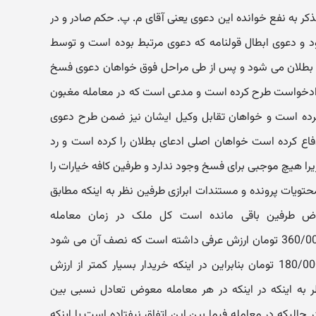
کر به نفع خوانده این دعوی یعنی آقای م. پ. حکم صادر و در
 و دعوی ابطال قولنامه که دعوی مرتبط بوده است و توسط
بطلان می شود و پس از طی مراحل فوق خواهان دعوی فسخ
دادخواست طرح کرده است و مدعی است که در معامله مغبون
رده است و خواهان تقابل وکیل ایشان نیز ضمن طرح دعوی
ع کرده است خواهان اصلی ادعای بطلان را کرده است و رد
هیچ موجبی برای فسخ وجود ندارد و طرفین کافه خیارات را
 محتویات پرونده و مستندات ابرازی طرفین نظر به اینکه مطابق
اض طرفین باقی مانده است کل ملک در زمان معامله
3/600/000/000 ریال معادل 360/000/000 تومان ارزش عرفی داشته است که نصف آن می شود
1/800/000/000 ریال معادل 180/000/000 تومان بنابراین در اینکه خریدار بسیار کمتر از ارزش
به اینکه در اینکه در هر معامله معوض تعادل نسبی بین
حالیکه در معامله فیما بین این اتفاق نیفتاده است یا اینکه