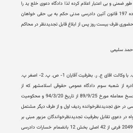
ور ضمنی و بی اعتبار اعلام کرده لذا دادگاه دعوی خلع ید را
غیر وارد تشخیص داده مستندا به ماده 197 قانون آئین دادرسی مدنی حکم به بی حقی خواهان
ه حضوری ظرف بیست روز پس از ابلاغ قابل تجدیدنظر در محاکم
حمد سلیمی
درخصوص تجدیدنظرخواهی آقای م. پ. با وکالت اقای ع. ر. بطرفیت آقایان 1- ص. پ. 2- اصغر پ.
به دادنامه 924-94/7/20 صادره از شعبه سوم دادگاه عمومی حقوقی اسلامشهر که از
یکطرف متضمن صدور حکم به تائید فسخ معامله مورخ 89/9/25 از تاریخ 94/3/20 و محکومیت
ی در حق تجدیدنظرخوانده ردیف اول و از طرف دیگر مشتمل
 در دعوی تقابل بطرفیت تجدیدنظرخواندگان مزبور مبنی بر
خلع ید از سه دانگ مشاع پلاک ثبتی 2049 فرعی از 42 اصلی بخش 12 بانضمام خسارات دادرسی