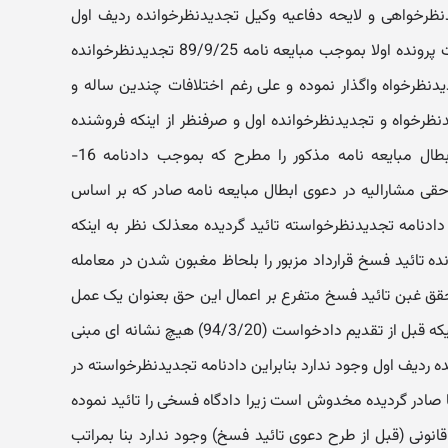
نظرخواهی و لایحه دفاعیه وکیل تجدیدنظرخوانده ردیف اول
(آقای س. م. ) و سایر اوراق و محتویات پرونده اولا بموجب مبایعه نامه 89/9/25 تجدیدنظرخوانده
یدنظرخواه واگذار نموده و علی رغم اختلافات چندین ساله و
ظرخواه و تجدیدنظرخوانده اول و صرفنظر از اینکه فروشنده
(تجدیدنظرخوانده ردیف اول) دعوی ابطال مبایعه نامه مذکور را مطرح که بموجب دادنامه 16-
ر بی حقی مشارالیه در دعوی ابطال مبایعه نامه صادر که بر اساس
93/10/ این دادگاه دادنامه تجدیدنظرخواسته تائید گردیده معذلک نظر به اینکه
ده تائید فسخ قرارداد مزبور را بلحاظ مغبون شدن در معامله
قق غبن تائید فسخ متفرع بر اعمال این حق بعنوان یک عمل
حقوقی یکطرفه(ایقاع) می باشد در حالیکه قبل از تقدیم دادخواست (94/3/20) هیچ نشانه ای مبنی
ده ردیف اول وجود ندارد بنابراین دادنامه تجدیدنظرخواسته در
صادر گردیده مخدوش است زیرا دادگاه فسخی را تائید نموده
انونی (قبل از طرح دعوی تائید فسخ) وجود ندارد بنا بمراتب