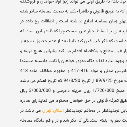
 بلکه به طریق اولی می تواند زیرا اولا خواهان و فروشنده
ن که به طریق قانونی و ظاهرا حکم به صحت معامله صادر شده
ی زمان معامله اطلاع نداشته است و اتفاقات رخ داده در
ینه ای بر اسقاط خیار غبن نیست چرا که ظاهر این است که
 است که فکر خیار غبن کند ثانیا بعد از عدم حصول نتیجه از
ر غبن مطلع و بلافاصله اقدام می کند بنابراین هیچ قرینه و
 وجود ندارد لذا دادگاه دعوی خواهان را ثابت دانسته مستندا
به مواد 198-515-519 قانون آئین دادرسی مدنی و مواد 416-417 و مفهوم مخالف ماده 418
قانون مدنی حکم به تایید فسخ معامله مورخ 89/9/25 از تاریخ 94/3/20 که تاریخ اعلام می باشد
صادر و اعلام و خوانده را به پرداخت مبلغ 1/720/000 ریال هزینه دادرسی و 3/000/000 ریال
بق تعرفه قانونی در حق خواهان محکوم می نماید رای صادره
ابل تجدیدنظر در محاکم تجدیدنظر
استان تهران
می باشد در
ر به اینکه استدلالی که ذکر شد و در واقع دادگاه معامله