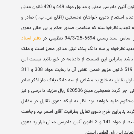
این دادگاه مستندا به مواد 2 و 358 قانون آئین دادرسی مدنی و مدلول مواد 449 و 420 قانون مدنی
عدم استماع دعوی خواهان نخستین (آقای ص. پ. ) صادر و
نامه تجدیدنظرخواسته که متضمن صدور حکم بر بی حقی دعوی
ی 6594-94/3/25 تنظیمی در
دفتر اسناد
کیت تجدیدنظرخواه بر سه دانگ پلاک ثبتی مذکور محرز است و ملک
 باشد بنابراین این قسمت از دادنامه در خور تائید نیست این
دادگاه مستندا به مواد 358 و 515 و 519 قانون مزبور ضمن نقض آن با رعایت مواد 308 و 311
ول تقابل به خلع ید مشاعی از سه دانگ پلاک مارالذکر صادر
تا وفق ماده 43 قانون اجرای احکام مدنی اجرا گردد همچنین مبلغ 620506 ریال هزینه دادرسی و نیز
محکوم علیه خواهد بود نظر به اینکه دعوی تقابل در مقابل
ردد بنابراین طرح دعوی تقابل بطرفیت آقای اصغر پ. وجاهت
و محمل قانونی ندارد این دادگاه مستنبط از مواد 141 و 2 قانون آئین دادرسی مدنی قرار رد دعوی
نماید این رای قطعی است.