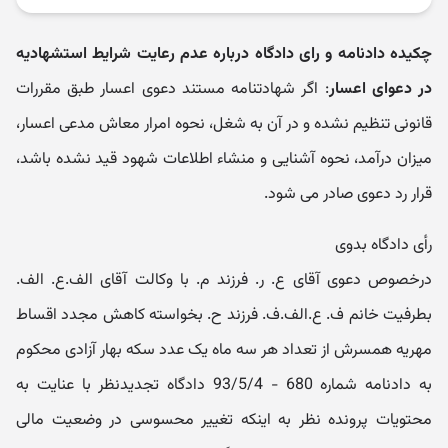
چکیده دادنامه و رای دادگاه درباره عدم رعایت شرایط استشهادیه
در دعوای اعسار
: اگر شهادتنامه مستند دعوی اعسار طبق مقررات
قانونی تنظیم نشده و در آن به شغل، نحوه امرار معاش مدعی اعسار،
میزان درآمد، نحوه آشنایی و منشاء اطلاعات شهود قید نشده باشد،
قرار رد دعوی صادر می شود.
رأی دادگاه بدوی
درخصوص دعوی آقای ع. ر. فرزند م. با وکالت آقای الف.ع. الف.
بطرفیت خانم ف. ع.الف.ف. فرزند ح. بخواسته کاهش مجدد اقساط
مهریه همسرش از تعداد هر سه ماه یک عدد سکه بهار آزادی محکوم
به دادنامه شماره 680 - 93/5/4 دادگاه تجدیدنظر با عنایت به
محتویات پرونده نظر به اینکه تغییر محسوسی در وضعیت مالی