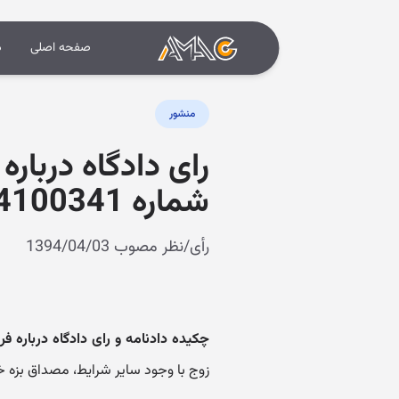
صفحه اصلی
د
منشور
رای دادگاه دربار
شماره 9409970224100341)
رأی/نظر مصوب 1394/04/03
چکیده دادنامه و رای دادگاه درباره
زوج با وجود سایر شرایط، مصداق بزه 