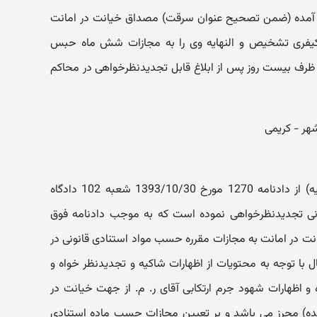
یش آمده (ضمن تصحیح عنوان سرقت) مصداق خیانت در امانت
یفری تشخیص و النهایه وی را به مجازات شش ماه حبس
ظرف بیست روز پس از ابلاغ قابل تجدیدنظرخواهی در محاکم
در این پرونده آقای ر. م. (محکوم علیه) از دادنامه 1270 مورخ 1393/10/30 شعبه 102 دادگاه
نی تجدیدنظرخواهی نموده است که به موجب دادنامه فوق
نت در امانت به مجازات مقرره حسب مواد استنادی قانونی در
با توجه به محتویات از اظهارات شاکیه و تجدیدنظر خواه و
و اظهارات شهود جرم ارتکابی آقای ر. م. از جهت خیانت در
ده) محرز می باشد و بر تعیین مجازات حسب ماده استنادی