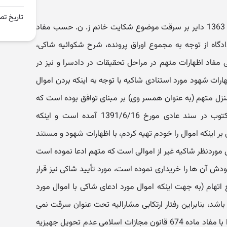
تاریخ تص
در خصوص اتهام آقای ر.م.ق.ل. متولد 1363 دایر بر سرقت موضوع شکایت خانم ز. ن. حسب مفاد
رخواست صادره به شماره 4276 دادگاه از توجه به مجموع اوراق پرونده، شرح شکوائیه شاکی،
 مفاد اظهارات متهم در مراحل تحقیقات در دادسرا و نیز در
رات شهود مورد استنادی شاکیه با توجه به اینکه بردن اموال
نزل متهم (به عنوان همسر وی) بر مبنای توافق بوده است که
مشروح اموال (جهیزیه) به صورت مکتوب در سند عادی مورخ 1391/6/16 آمده است و اینکه
ر اینکه اموال را خودم تهیه کردم، با اظهارات شهود و مستند
موردنظر شاکیه غیر از اموالی است که متهم ادعا نموده است
ش آن ها را خریداری نموده است، مورد تأیید شاکی نیز قرار
 اتهام (به جهت اینکه اموال مورد ادعای شاکی با اموال مورد
باشد، بنابراین رفتار ارتکابی مشارالیه تحت عنوان سرقت نمی
تواند تلقی شود و دادگاه اقدام متهم را با مفاد ماده 674 قانون مجازات اسلامی عدم تحویل جهیزیه