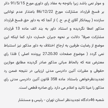
و موثر نمی باشد زیرا باتوجه به مفاد رای داوری مورخ 91/5/15 دائر
بر فسخ قرارداد مشارکت مورخ 86/12/22 باعتذار عدم توانایی
سازنده ( پیمانکار آقای غ.م. ح. ) از آنجا که به داور حق فسخ قرارداد
مذکور اعطا نگردیده و استناد داور به بند الف ماده 13 قرارداد
مشارکت صرفا" دلالت بر نحوه جبران خسارت دارد کما اینکه این
موضع از رضایت طرفین به ارجاع اختلاف به داور مذکور نیز استنباط
نمی گردد ( موضوع صفحات 27،20،30 پرونده اصلی ) فلذا رای
معترض عنه که بالحاظ مبانی مذکور صادر گردیده مطابق موازین
حقوقی و مقررات آئین دادرسی مدنی ارزیابی در نتیجه ضمن رد
تجدیدنظرخواهی باستناد ماده 358 قانون آئین دادرسی مدنی رای
مذکور را عینا تائید و اعلام می دارد .رای صادره قطعی است.
شعبه 46دادگاه تجدیدنظر استان تهران - رئیس و مستشار