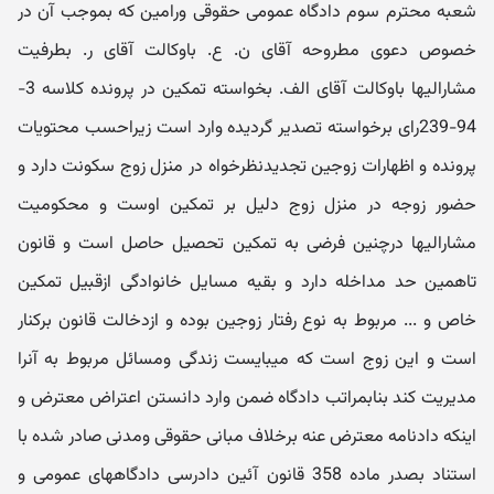
شعبه محترم سوم دادگاه عمومی حقوقی ورامین که بموجب آن در
خصوص دعوی مطروحه آقای ن. ع. باوکالت آقای ر. بطرفیت
مشارالیها باوکالت آقای الف. بخواسته تمکین در پرونده کلاسه 3-
94-239رای برخواسته تصدیر گردیده وارد است زیراحسب محتویات
پرونده و اظهارات زوجین تجدیدنظرخواه در منزل زوج سکونت دارد و
حضور زوجه در منزل زوج دلیل بر تمکین اوست و محکومیت
مشارالیها درچنین فرضی به تمکین تحصیل حاصل است و قانون
تاهمین حد مداخله دارد و بقیه مسایل خانوادگی ازقبیل تمکین
خاص و ... مربوط به نوع رفتار زوجین بوده و ازدخالت قانون برکنار
است و این زوج است که میبایست زندگی ومسائل مربوط به آنرا
مدیریت کند بنابمراتب دادگاه ضمن وارد دانستن اعتراض معترض و
اینکه دادنامه معترض عنه برخلاف مبانی حقوقی ومدنی صادر شده با
استناد بصدر ماده 358 قانون آئین دادرسی دادگاههای عمومی و