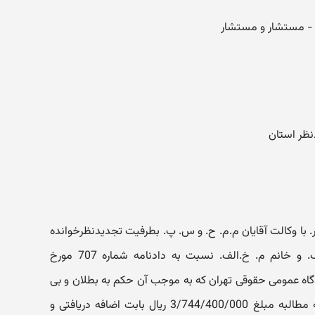
نظر استان
ا وکالت آقایان م.م. ح. و س. پ. بطرفیت تجدیدنظرخوانده
آقای غ. د. با وکالت آقای علی خ.الف. و خانم م. خ.الف. نسبت به دادنامه شماره 707 مورخ
1394 صادره از شعبه 104 دادگاه عمومی حقوقی تهران که به موجب آن حکم به بطلان و بی
حقی دعوی تجدیدنظرخواه به خواسته مطالبه مبلغ 3/744/400/000 ریال بابت اضافه دریافتی و