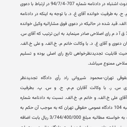
دادخواست مطروحه دایر بر وقوع و حدوث اشتباه در دادنامه شماره 707-94/7/4 در ارتباط با دعوی
. ح. به طرفیت خوانده آقای غ. د. با توجه به اینکه در دادنامه
.الف. قید شده در حالیکه در دعوی فوق مشارالیه وکیل خوانده
دعوی میباشد لذا مستندا به ماده 309 ق آ د م رای اصلاحی صادر مینماید به این ترتیب که آقای س.
ان دعوی و آقای غ. د. با وکالت خانم م. خ.الف. و علی خ.الف.
حیث قابلیت تجدیدنظرخواهی تابع رای اصلی بوده و تسلیم
لاحی ممنوع میباشد.
ه عمومی حقوقی تهران-محمود شیروانی راد رأی دادگاه تجدیدنظر
ی س. ر. با وکالت آقایان م.م. ح. و س. پ. بطرفیت
آقای علی خ.الف. و خانم م. خ.الف. نسبت به دادنامه شماره
707 مورخ 1394/07/04 صادره از شعبه 104 دادگاه عمومی حقوقی تهران که به موجب آن حکم به
بطلان و بی حقی دعوی تجدیدنظرخواه به خواسته مطالبه مبلغ 3/744/400/000 ریال بابت اضافه