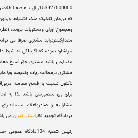
که درزمان تفکیک ملک اشتباها وبدون 
نیزاشاره نموده که اگرملکی به شرط 
مقدارمی باشد مشتری حق فسخ معامله
مشتری درمطالبه زیاده ونقیصه ویا مابه
تاکنون نسبت به فسخ معامله مزبوراقد
برای وی متصورنمی باشد لذا به ل
مشارالیه را صادرواعلام مینماید.را
دردادگاه تجدید نظر
استان تهران
می باش
رئیس شعبه 104دادگاه