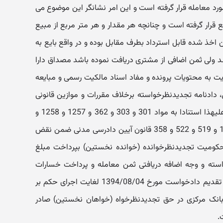
ورد معامله قرار گرفته است و این امر نشانگر این موضوع می
ع قرار گرفته است و چنانچه هر مقدار و هر متر مربع از مبیع
اخذ شده قابل استرداد بطرف مقابل بوده و در واقع بایع به
 ولی ثمن اضافی از مشتری دریافت نموده باشد مصداق دارا
نایت به محتویات پرونده و مفاد اسناد مالکیت رسمی و مبایعه
ادنامه تجدیدنظرخواسته برخلاف مقررات و موازین قانونی
صادر گردیده و درخور نقض می باشد علیهذا استنادا به مواد 301 و 303 و 362 و 1257 و 1258 و
1284 و 1287 قانون مدنی و مواد 198 و 519 و 522 و 358 قانون آیین دادرسی مدنی ضمن نقض
کومیت تجدیدنظرخوانده (خوانده نخستین) بپرداخت مبلغ
بت اصل خواسته و وجه اضافه دریافتی ثمن معامله و پرداخت خسارات
دادرسی و خسارت تأخیر تأدیه از تاریخ تقدیم دادخواست مورخ 1394/08/04 لغایت اجرای حکم بر
انک مرکزی در حق تجدیدنظرخواه (خواهان نخستین) صادر
.