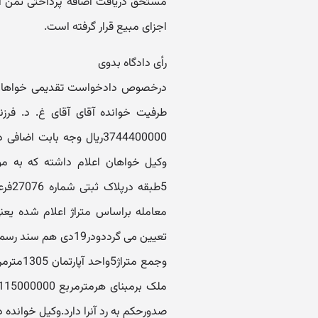
مستحق دریافت اضافه پرداختی ثمن از ب
اجزای مبیع قرار گرفته است.
رأی دادگاه بدوی
درخصوص دادخواست تقدیمی خواهان آقا
طرفیت خوانده آقای آقای غ. د. فرزن
3744400000ریال وجه بابت 
تعیین می گرددودر19د