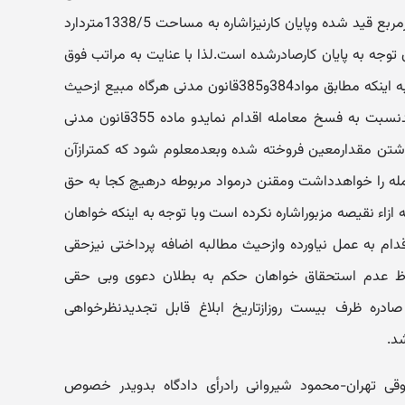
153927500000ریال با عرصه 460مترمربع قید شده وپایان کارنیزاشاره به مساحت 1338/5متردارد
توجه به پایان کارصادرشده است.لذا با عنایت به مراتب فوق
ومجموع اوراق ومحتویات پرونده ؛نظربه اینکه مطابق مواد384و385قانون مدنی هرگاه مبیع ازحیث
مقدارکمتردرآید مشتری صرفا می تواندنسبت به فسخ معامله اقدام نمایدو ماده 355قانون مدنی
داشتن مقدارمعین فروخته شده وبعدمعلوم شود که کمترازآن
 را خواهدداشت ومقنن درمواد مربوطه درهیچ کجا به حق
 ازاء نقیصه مزبوراشاره نکرده است وبا توجه به اینکه خواهان
ام به عمل نیاورده وازحیث مطالبه اضافه پرداختی نیزحقی
حاظ عدم استحقاق خواهان حکم به بطلان دعوی وبی حقی
ی صادره ظرف بیست روزازتاریخ ابلاغ قابل تجدیدنظرخواهی
د.
 عمومی حقوقی تهران-محمود شیروانی رادرأی دادگاه بدویدر خصوص