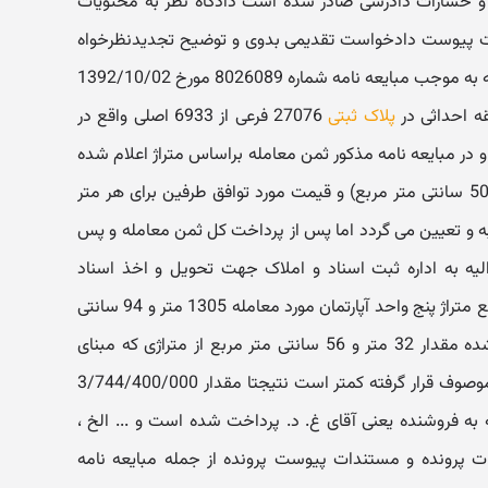
ه و خسارات دادرسی صادر شده است دادگاه نظر به محتویات
ات پیوست دادخواست تقدیمی بدوی و توضیح تجدیدنظرخواه
در شرح دادخواست بدوی مبنی بر اینکه به موجب مبایعه نامه شماره 8026089 مورخ 1392/10/02
 احداثی در
پلاک ثبتی
27076 فرعی از 6933 اصلی واقع در
یداری و در مبایعه نامه مذکور ثمن معامله براساس متراژ اعلام شده
توسط تجدیدنظرخوانده (1338 متر و 50 سانتی متر مربع) و قیمت مورد توافق طرفین برای هر متر
ه و تعیین می گردد اما پس از پرداخت کل ثمن معامله و پس
یه به اداره ثبت اسناد و املاک جهت تحویل و اخذ اسناد
مالکیت آپارتمان مشخص می گردد جمع متراژ پنج واحد آپارتمان مورد معامله 1305 متر و 94 سانتی
متر مربع می باشد و ملک خریداری شده مقدار 32 متر و 56 سانتی متر مربع از متراژی که مبنای
محاسبه ثمن معامله در مبایعه نامه موصوف قرار گرفته کمتر است نتیجتا مقدار 3/744/400/000
 به فروشنده یعنی آقای غ. د. پرداخت شده است و ... الخ ،
ات پرونده و مستندات پیوست پرونده از جمله مبایعه نامه