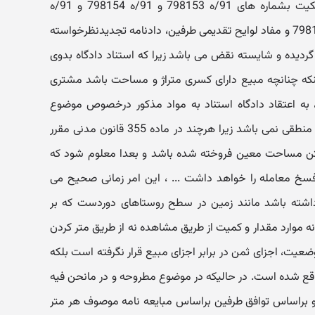
موصوف و پنج فقره اسناد رسمی مالکیت بشماره های 91/ه 798153 و 91/ه 798154 و 91/ه
798155 و 91/ه 798156 و 91/ه 798157 و مفاد لوایح تقدیمی طرفین، دادنامه تجدیدنظرخواسته
گردیده و شایسته نقض می باشد زیرا که استناد دادگاه بدوی
 384 و 385 مبنی بر اینکه چنانچه مبیع دارای کسری متراژ و مساحت باشد مشتری
، به اعتقاد دادگاه استناد به مواد مذکور درخصوص موضوع
متنازع فیه و معامله موصوف موجه و منطقی نمی باشد زیرا هرچند در ماده 355 قانون مدنی مقرر
تن مساحت معین فروخته شده باشد و بعدا معلوم شود که
سخ معامله را خواهد داشت ... ، این امر زمانی صحیح می
اشته باشد مانند زمین در سطح روستاهای دوردست که بر
 موارد مقدار و کمیت از طریق مشاهده نه از طریق متر کردن
عیت، اجزای ثمن در برابر اجزای مبیع قرار نگرفته است بلکه
ع شده است. در حالیکه در موضوع مطروحه و در مانحن فیه
 براساس توافق طرفین براساس مبایعه نامه موصوف هر متر