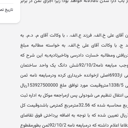
اب دارا شدن ناعادلانه خواهد بود؛ زیرا اجزای ثمن در برابر
تاریخ تص
ی علی خ.الف. فرزند ع.الف. ، با وکالت آقای م. د.م. به
د ج. با وکالت آقای علی خ.الف. به خواسته مطالبه مبلغ
اضافی دریافتی ومطالبه خسارت دادرسی وتاخیرتادیه,به این شرح که
وکیل خواهان اعلام داشته که به موجب مبایعه نامه92/10/2شش دانگ یک واحد ساختمان
5طبقه درپلاک ثبتی شماره 27076فرعی از6933اصلی ازخوانده خریداری کرده ودرمبایعه نامه ثمن
معامله براساس متراژ اعلام شده یعنی 1338/5متروقیمت مورد توافق ملغ 153927500000ریال
ی هم سند رسمی انتقال تنظیم می شودولی پس ازمراجعه موکل به اداره ثبت
وجمع متراژ5واحد آپارتمان 1305مترمربع محاسبه شده که 32.56مترمربع کمترمی باشدوقیمت کل
ملک برمبنای هرمترمربع 115000000ریال تعیین شده که با توجه به اضافه پرداختی فوق تقاضای
صدورحکم به رد آنرا دارد.وکیل خوانده دفاعا اعلام داشته که درمبایعه نامه 92/10/2ثمن بطورمقطوع