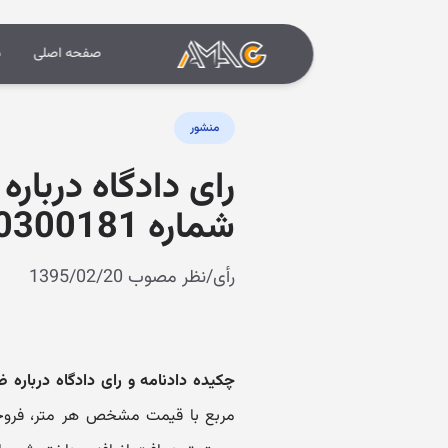
صفحه اصلی
د
منشور
رای دادگاه دربا
شماره 9509970220300181)
رأی/نظر مصوب 1395/02/20
چکیده دادنامه و رای دادگاه دربار
مربع با قیمت مشخص هر متر، فروخته