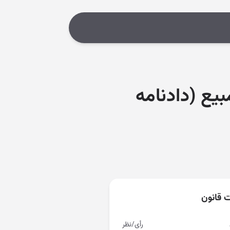
یع (دادنامه
ت قانون
رأی/نظر