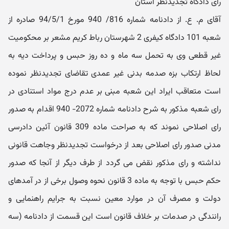
رأی دادگاه تجدیدنظر استان
آقای م. ع. از دادنامه شماره 816/ 940 مورخ 94/5/1 صادره از
شعبه 101 دادگاه کیفری 2 شهرستان رباط کریم مشعر بر محکومیت
غیر قطعی وی به تحمل سه ماه و ده روز حبس و پرداخت دیه به
لحاظ ارتکاب بزه صدمه بدنی غیر عمدی تقاضای تجدیدنظر نموده
است متعاقب ایراد این شعبه مبنی بر عدم درج مواد استنادی در
رای شعبه مذکور به شرح دادنامه شماره 2072- 940 اقدام به صدور
رای اصلاحی نموند که به صراحت ماده 309 قانون آئین دادرسی
مدنی صدور رای اصلاحی بعد از درخواست تجدیدنظر وجاهت قانونی
نداشته و رای مذکور نقض می گردد از طرف دیگر از آنجا که صدور
حکم حبس با توجه به ماده 3 قانون نحوه وصول برخی از در آمدهای
دولت و مصرف آن در موارد معین نسبت به جرایم راهنمایی و
رانندگی در صدمات بر خلاف قانون است این قسمت از دادنامه (سه