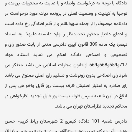
دادگاه با توجه به درخواست واصله و با عنایت به محتویات پرونده و
توجها به کیفیت و وضعیت فعلی در پرونده دیات مورد درخواست در
دادنامه موصوف را از جمله سهوالقلم و از قلم افتادگی رخ داده است
و ادعای دادیار محترم تجدیدنظر را وارد دانسته علیهذا به استناد
تبصره یک ماده 309 قانون آیین دادرسی مدنی از بابت صدور رای و
تصحیحی و اصلاحی دادگاه اعلام می نماید استناد مواد
717و559و568و569 از قانون مجازات اسلامی می باشد متذکر می
شود رای اصلاحی بدون رونوشت و تسلیم رای اصلی ممنوع می باشد
رای صادره به اعتبار اصلیش ظرف بیست روز قابل واخواهی پس از
ابلاغ در این شعبه سپس ظرف بیست روز قابل تجدید نظرخواهی در
محاکم تجدید نظراستان تهران می باشد.
دادرس شعبه 101 دادگاه کیفری 2 شهرستان رباط کریم- حسن
خلیلی رأی دادگاه تجدیدنظر استانآقای م. ع. از دادنامه شماره 816/