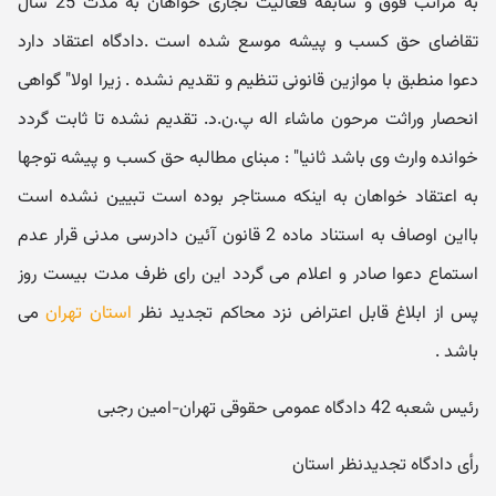
به مراتب فوق و سابقه فعالیت تجاری خواهان به مدت 25 سال
تقاضای حق کسب و پیشه موسع شده است .دادگاه اعتقاد دارد
دعوا منطبق با موازین قانونی تنظیم و تقدیم نشده . زیرا اولا" گواهی
انحصار وراثت مرحون ماشاء اله پ.ن.د. تقدیم نشده تا ثابت گردد
خوانده وارث وی باشد ثانیا" : مبنای مطالبه حق کسب و پیشه توجها
به اعتقاد خواهان به اینکه مستاجر بوده است تبیین نشده است
بااین اوصاف به استناد ماده 2 قانون آئین دادرسی مدنی قرار عدم
استماع دعوا صادر و اعلام می گردد این رای ظرف مدت بیست روز
پس از ابلاغ قابل اعتراض نزد محاکم تجدید نظر
استان تهران
می
باشد .
رئیس شعبه 42 دادگاه عمومی حقوقی تهران-امین رجبی
رأی دادگاه تجدیدنظر استان