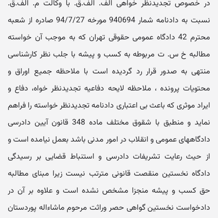
در خصوص تجدیدنظر خواهی الف. الف.ق. با وکالت م. الف.ق.
نسبت به دادنامه شمار 940694 مورخه 94/7/27 صادره از شعبه
محترم 42 دادگاه عمومی حقوقی تهران که به موجب آن خواسته
مطالبه خ س. ت مربوطه به کسب و پیشه با جلب نظر کارشناسی
منتهی به صدور قرار رد گردیده است با ملاحظه جمیع اوراق و
محتویات پرونده ، ملاحظه لایحه دفاعیه تجدیدنظر خواه، دفاع و
ایراد موثری که باعث بی اعتباری دادنامه تجدیدنظر خواسته را فراهم
نماید و منطبق با شقوق مختلف ماده 348 قانون آیین دادرسی
دادگاههای عمومی و انقلاب در امور مدنی باشد بعمل نیامده است و
از حیث رعایت تشریفات دادرسی و استنباط قضایی بر رسیدگی
دادگاه نخستین منقصت قانونی مترتب نیست زیرا مبنای مطالبه
حق کسب و پیشه منجزا مشخص نشده است و علاوه بر آن در
دادخواست نخستین گواهی حصر وراثت مرحوم ماشاءاله پوردستان