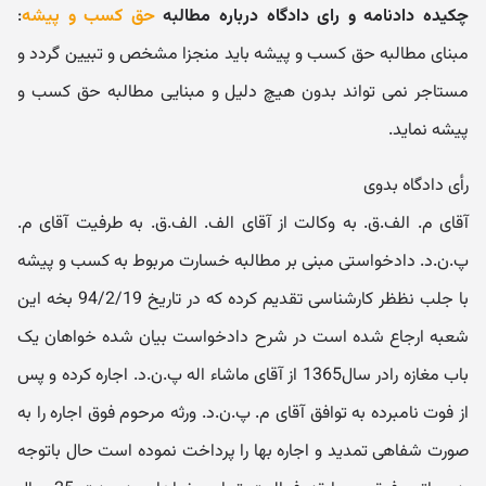
چکیده دادنامه و رای دادگاه درباره مطالبه
حق کسب و پیشه
:
مبنای مطالبه حق کسب و پیشه باید منجزا مشخص و تبیین گردد و
مستاجر نمی تواند بدون هیچ دلیل و مبنایی مطالبه حق کسب و
پیشه نماید.
رأی دادگاه بدوی
آقای م. الف.ق. به وکالت از آقای الف. الف.ق. به طرفیت آقای م.
پ.ن.د. دادخواستی مبنی بر مطالبه خسارت مربوط به کسب و پیشه
با جلب نظظر کارشناسی تقدیم کرده که در تاریخ 94/2/19 بخه این
شعبه ارجاع شده است در شرح دادخواست بیان شده خواهان یک
باب مغازه رادر سال1365 از آقای ماشاء اله پ.ن.د. اجاره کرده و پس
از فوت نامبرده به توافق آقای م. پ.ن.د. ورثه مرحوم فوق اجاره را به
صورت شفاهی تمدید و اجاره بها را پرداخت نموده است حال باتوجه