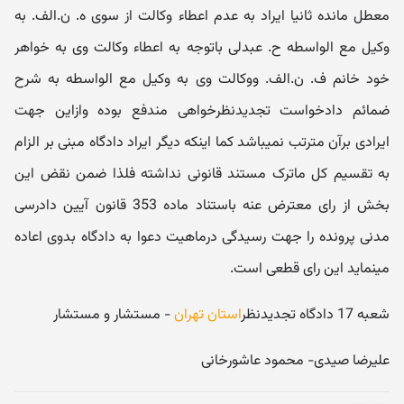
معطل مانده ثانیا ایراد به عدم اعطاء وکالت از سوی ه. ن.الف. به
وکیل مع الواسطه ح. عبدلی باتوجه به اعطاء وکالت وی به خواهر
خود خانم ف. ن.الف. ووکالت وی به وکیل مع الواسطه به شرح
ضمائم دادخواست تجدیدنظرخواهی مندفع بوده وازاین جهت
ایرادی برآن مترتب نمیباشد کما اینکه دیگر ایراد دادگاه مبنی بر الزام
به تقسیم کل ماترک مستند قانونی نداشته فلذا ضمن نقض این
بخش از رای معترض عنه باستناد ماده 353 قانون آیین دادرسی
مدنی پرونده را جهت رسیدگی درماهیت دعوا به دادگاه بدوی اعاده
مینماید این رای قطعی است.
شعبه 17 دادگاه تجدیدنظر
استان تهران
- مستشار و مستشار
علیرضا صیدی- محمود عاشورخانی