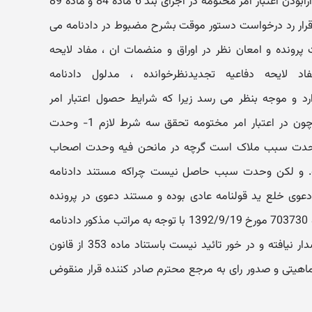
موسوم به روستای چشمه ها بلحاظ دارابودن اعتبار امر مختومه در اجرای بند 6 ماده 84 و ماده 89
 قرار رد درخواست دستور موقت بشرح مضبوط در دادنامه می
پرونده و امعان نظر در اوراق و منضمات ان ، مفاد لایحه
اد لایحه دفاعیه تجدیدنظرخوانده ، مدلول دادنامه
د و موجه بنظر می رسد زیرا که شرایط حصول اعتبار امر
مختومه در مانحن فیه مهیا نیست چون در اعتبار امر مختومه تحقق سه شرط لازم 1- وحدت
 2-وحدت اصحاب دعوا 3- وحدت سبب ملاک است گرچه در مانحن فیه وحدت اصحاب
و لکن وحدت سبب حاصل نیست چراکه مستند دادنامه
1264 مورخ 1391/12/22 در دعوی خلع ید قولنامه عادی بوده و مستند دعوی در پرونده
مبحوث عنه سند رسمی مالکیت شماره 703730 مورخ 1392/9/19 با توجه به مراتب مذکور دادنامه
معترض عنه در جایگاه قانونی خود اصدار نیافته و در خور تائید نیست باستناد ماده 353 از قانون
هیتی و صدور رای به مرجع محترم صادر کننده قرار منقوض