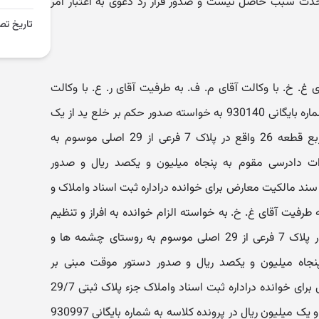
حدت سبب حاصل نیست و صدور قرار رد دعوی به اعتبار امر
تاریخ تص
. خ. با وکالت آقای م. ف. به طرفیت آقای ر. ع. با وکالت
آقای الف. م.ف. در پرونده کلاسه به شماره بایگانی 930140 به خواسته صدور حکم بر خلع ید از یک
قطعه زمین به مساحت 3210 مترمربع قطعه 26 واقع در پلاک 7 فرعی از 29 اصلی موسوم به
 دادرسی مقوم به پنجاه میلیون و یکصد ریال و صدور
ند مالکیت معارض برای خوانده دراداره ثبت اسناد واملاک و
 طرفیت آقای غ. خ. به خواسته الزام خوانده به افراز و تنظیم
سند رسمی زمین قطعه 26 B واقع در پلاک 7 فرعی از 29 اصلی موسوم به روستای چشمه ها و
جاه میلیون و یکصد ریال و صدور دستور موقت مبنی بر
جلوگیری از صدور سند مالکیت معارض برای خوانده دراداره ثبت اسناد واملاک جزء پلاک ثبتی 29/7
چشمه های عباس آباد مقوم به پنجاه و یک میلیون ریال در پرونده کلاسه به شماره بایگانی 930997