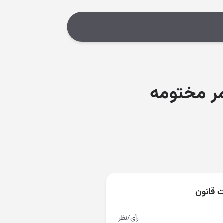
مر مختومه
ت قانون
رأی/نظر