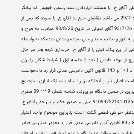
 آقای خ. با مستند قراردادن سند رسمی خویش که بیانگر
مالکیت مشاعی او در پلاک ثبتی شماره 29/7 می باشد تقاضای خلع ید آقای ع. را نموده که پس از
تشکیل اولین جلسه دادرسی در تاریخ 93/7/26 آقای اعیانی در تاریخ 93/8/20 مبادرت به طرح و
 به افراز و تنظیم سند رسمی نموده ومدعی شده که به واسطه
 قرارداد عادی 72/9/22 بخشی از این پلاک ثبتی را از آقای خ. خریداری کرده ودر هر حال
رج از موعد قانونی ( بعد از جلسه اول ) شرایط شکلی را برای
بررسی فراهم ندیده و با استناد به مواد 141 و 143 قانون آئین دادرسی مدنی قرار رد دادخواست
ست اصلی نیز از آنجا که برابر اسناد و مدارک ابرازی ، موضوع
خواسته با همین اصحاب دعوی سابق براین در همین دادگاه در پرونده کلاسه شماره 9 *** 09 مطرح
بوده و منتهی به دادنامه بدوی شماره 9109972214101264 مبنی بر صدور حکم بر بی حقی آقای خ.
یدنظر خواهی قطعی گشته است بنابراین موضوع واجد اعتبار
امر مختوم بوده و با استناد به مواد 84 و 89 قانون آئین دادرسی مدنی قرار رد دعوی اصلی نیز صادر
رار دستور موقت نیز دادگاه با عدم احراز فوریت آن با استناد