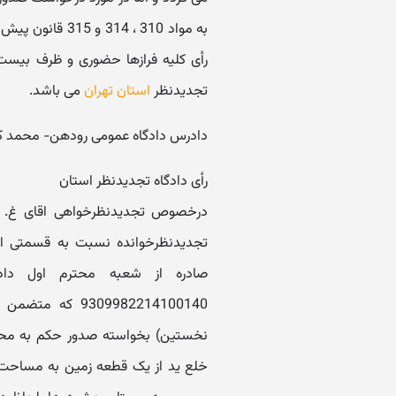
به مواد 310 ، 4
رأی کلیه فرازها حضوری و ظرف بیست 
تجدیدنظر
استان تهران
می باشد.
دادرس دادگاه عمومی رودهن- محمد کو
رأی دادگاه تجدیدنظر استان
درخصوص تجدیدنظرخواهی اقای غ. خ. 
صادره از شعبه محترم اول داد
309982214100140
نخستین) بخواسته صدور حکم به محک