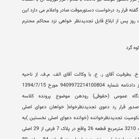
31 و 315 قانون پیش گفته قرار رد درخواست دستورموقت صادر واعلام می دارد این
روز پس از ابلاغ قابل تجدیدنظر خواهی نزد محاکم محترم
ه گرد
بطرفیت آقای ر. ع. با وکالت آقای الف. م.ف. از ناحیه
تجدیدنظرخوانده نسبت به قسمتی از دادنامه شماره 9409972214100804 مورخ 1394/7/15
گاه عمومی (حقوقی) رودهن موضوع پرونده کلاسه
9 که متضمن صدور قرار رد دعوی تجدیدنظرخواه( خواهان دعوای اصلی
ومیت تجدیدنظرخوانده (خوانده دعوای اصلی نخستین )به
خلع ید از یک قطعه زمین به مساحت 3210 مترمربع قطعه 26 واقع در پلاک 7 فرعی از 29 اصلی