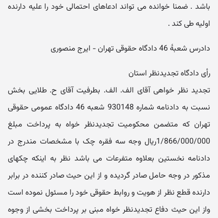
باشد . ضمنا خوانده می تواند ادعاهای احتمالی خود را علیه دارنده
اولیه طی کند .
دادرس شعبۀ 46 دادگاه حقوقی تهران - ایرج منصوری
رأی دادگاه تجدیدنظر استان
تجدید نظر خواهی آقای الف. الف. بطرفیت آقای ح. طلایی بخش
نسبت به دادنامه شماره 930148 شعبه 46 دادگاه عمومی حقوقی
تهران که متضمن محکومیت تجدیدنظر خواه به پرداخت مبلغ
1/866/000/000ریال وجه سه فقره چک با مشخصات مندرج در
دادنامه نخستین بعلاوه متفرعات می باشد نظر به اینکه چکهای
مذکور در وجه حامل صادر گردیده و از این حیث صادر کننده در برابر
دارنده قطع نظر از هویت و روابط حقوقی خود را مسئول نموده است
واز این حیث دفاع تجدیدنظر خواه مبنی بر پرداخت بخشی از وجوه