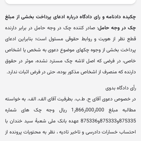
چکیده دادنامه و رای دادگاه درباره ادعای پرداخت بخشی از مبلغ
چک در وجه حامل
: صادر کننده چک در وجه حامل در برابر دارنده
قطع نظر از هویت و روابط حقوقی مسئول است؛ بنابراین ادعای
پرداخت بخشی از وجوه چکهای موضوع دعوی به شخص یا اشخاص
خاصی، در فرضی که اصل لاشه چک مسترد نشده، موثر در حقوق
دارنده که منصرف از اشخاص مذکور بوده، حتی در فرض اثبات ندارد.
رأی دادگاه بدوی
در خصوص دعوی آقای ح. ط.ب. بطرفیت آقای الف. الف. به خواسته
مطالبه مبلغ 000ر000ر866ر1 ریال وجه چک های شماره
875335و875333و875336 عهده بانک ملی شعبۀ سید خندان با
احتساب خسارات دادرسی و تاخیر تادیه ، نظر به محتویات پرونده از