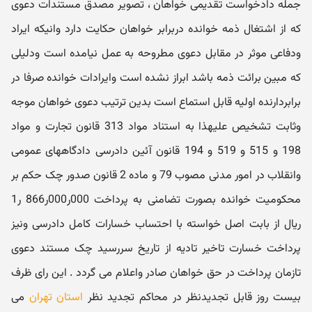
جمله دادخواست تقدیمی خواهان ، تصویر مصدق مستندات دعوی
که از اشتغال ذمه خوانده دربرابر خواهان حکایت دارد وانیکه ایراد
ودفاعی موثر در مقابل دعوی مطروحه به عمل نیامده است ودلیلی
که مبین برائت ذمه باشد ابراز نشده است وایرادات خوانده صرفا در
برابردارنده اولیه قابل استماع است بدین ترتیب دعوی خواهان موجه
وثابت تشخیص علیهذا به استناد مواد 313 قانون تجارت و مواد
198 و 515 و 519 و 194 قانون آئین دادرسی دادگاههای عمومی
وانقلاب در امور مدنی مصوب 79 و ماده 2 قانون صدور چک حکم بر
محکومیت خوانده بصورت تضامنی به پرداخت 000ر000ر866 ر1
ریال از بابت اصل خواسته با احتساب خسارات کامل دادرسی ونیز
پرداخت خسارت تاخیر تادیه از تاریخ سررسید چک مستند دعوی
تازمان پرداخت در حق خواهان صادر واعلام می گردد . این رای ظرف
بیست روز قابل تجدیدنظر در محاکم تجدید نظر
استان تهران
می