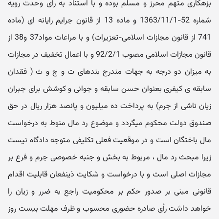
بزهکاری متهم محرز و مسلم بوده و با استناد به رای وحدت رویه
شماره 52-1363/11/1 و ماده 13 از قانون جرایم رایانه ای (ماده
741 از قانون مجازات اسلامی-تعزیرات) و با مراعات مواد37 و38 از
قانون مجازات اسلامی مصوب 92/2/1 و با اعمال تخفیف در مجازات
به میزان دو درجه به جهات مندرج بندهای ت و ج و ث ( فقدان
سابقه ی کیفری بعنوان حسن سابقه و جوانی و کوشش برای جبران
زیان ناشی از جرم) به پرداخت ده میلیون و پانصد هزار ریال در حق
صندوق دولت محکوم میگردد و موضوع رد مال منوط به درخواست
مال باختگان است و در موقعیت فعلی تکلیفی متوجه دادگاه نیست
زیرا مبحث رد مال ، مربوط به بخش و جنبه خصوصی جرم و فرع بر
مجازات اصلی است و با درخواست و شکایت ذینفعان قابلیت اقدام
قانونی مبنی بر صدور حکم بر محکومیت راجع به ضرر و زیان را
خواهد داشت رأی صادره حضوری محسوب و ظرف مهلت بیست روز