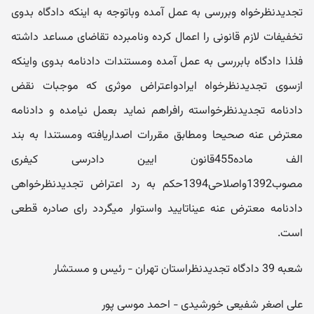
تجدیدنظرخواه وبررسی به عمل آمده وباتوجه به اینکه دادگاه بدوی
تخفیفات لازم قانونی را اعمال کرده ونامبرده تقاضای مساعد داشته
فلذا دادگاه بابررسی به عمل آمده ومستندات دادنامه بدوی واینکه
ازسوی تجدیدنظرخواه ایرادواعتراض موثری که موجبات نقض
دادنامه تجدیدنظرخواسته رافراهم نماید بعمل نیامده و دادنامه
معترض عنه صحیحا ومطابق مقررات اصداریافته ومستندا به بند
الف ماده455قانون ایین دادرسی کیفری
مصوب1392واصلاحی1394حکم به رد اعتراض تجدیدنظرخواهی
دادنامه معترض عنه عیناتایید واستوار میگردد رای صادره قطعی
است.
شعبه 39 دادگاه تجدیدنظراستان تهران - رئیس و مستشار
​علی اصغر شفیعی خورشیدی - احمد موسی پور