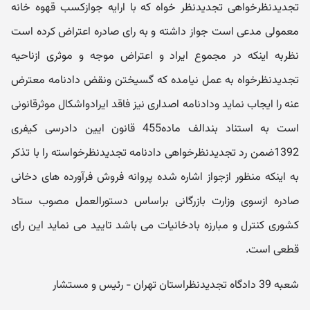
تجدیدنظرخواهی تجدیدنظر خواه که با ارایه جوازکسب قهوه خانه
معمولی مدعی است جواز داشته و به رای صادره اعتراض کرده است
نظربه اینکه در مجموع ایراد و اعتراض موجه و موثری ازناحیه
تجدیدنظرخواه به عمل نیامده که گسیختن ونقض دادنامه معترض
عنه را ایجاب نماید ودادنامه اصداری نیز فاقد ایرادواشکال موثرقانونی
است به استناد بندالف ماده455 قانون ایین دادرسی کیفری
1392ضمن رد تجدیدنظرخواهی دادنامه تجدیدنظرخواسته را با تذکر
به اینکه منظور ازجواز اشاره شده پروانه فروش فرآورده های دخانی
صادره ازسوی وزارت بازرگانی براساس دستورالعمل مصوب ستاد
کشوری کنترل و مبارزه بادخانیات می باشد تایید می نماید این رای
قطعی است.
شعبه 39 دادگاه تجدیدنظراستان تهران - رئیس و مستشار