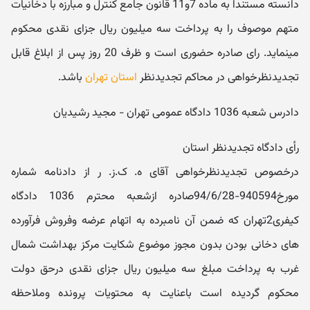
دانسته مستندا به ماده 7و11 قانون جامع کنترل و مبارزه با دخانیات
متهم موصوف را به پرداخت سه میلیون ریال جزای نقدی محکوم
مینماید. رای صادره حضوری است و ظرف 20 روز پس از ابلاغ قابل
تجدیدنظرخواهی در محاکم تجدیدنظر
استان تهران
باشد.
دادرس شعبه 1036 دادگاه عمومی تهران - مجید رشیدیان
رأی دادگاه تجدیدنظر استان
درخصوص تجدیدنظرخواهی آقای ه. ک.ز. ر از دادنامه شماره
مورخ940594-94/6/28صادره ازشعبه محترم 1036 دادگاه
کیفری2تهران که ضمن آن نامبرده به اتهام عرضه وفروش فرآورده
های دخانی بودن بدون مجوز موضوع شکایت مرکز بهداشت شمال
غرب به پرداخت مبلغ سه میلیون ریال جزای نقدی درحق دولت
محکوم گردیده است باعنایت به محتویات پرونده وملاحظه