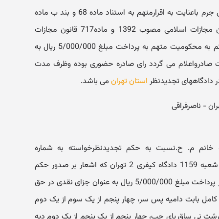
خلف پاشنه چپ وازجهت جنبه عمومی جرم باعنایت به اقرارمتهم به استناد ماده 68 و بند ب ماده
86 وماده 37 وبند ت ماده 38 قانون مجازات اسلامی مصوب 1392 و ماده717 قانون مجازات
اسلامی ( تعزیرات ) مصوب 1375 حکم به محکومیت متهم به پرداخت مبلغ 5/000/000 ریال به
 صادرواعلام می گردد رای صادره حضوری بوده وظرف مدت
در دادگاههای تجدیدنظر
استان تهران
می باشد.
انم م. ح.نسبت به حکم تجدیدنظرخواسته به شماره
950700338 تاریخ 95/4/8 صادره از شعبه 1159 دادگاه کیفری 2 تهران که اشعار بر صدور حکم
محکومیت در جنبه عمومی بزه به کیفر پرداخت مبلغ 5/000/000 ریال به عنوان جزای نقدی در حق
امل بابت دامیه پس سر، چهار پنجم از یک سوم از یک دوم
شت نی ساق پای چپ، چهار پنجم از یک پنجم از یک دوم دیه