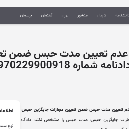
انشنامه
کاردان
منشور
برزن
گفتمان
پرسمان
ره عدم تعیین مدت حبس ضمن تع
ره 9509970229900918)
ره عدم تعیین مدت حبس ضمن تعیین مجازات جایگزین حبس
:
اطلاعا
جازات جایگزین حبس، مدت حبس را مشخص نکند، دادگاه
نوع سند