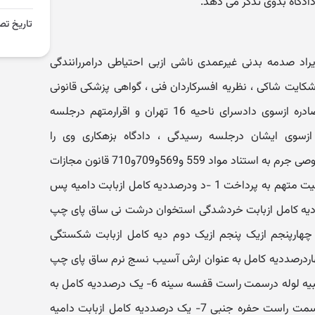
ادگاه بدوی تذکر می دهد.
تاریخ تص
راد صدمه بدنی غیرعمدی ناشی ازبی احتیاطی درامررانندگی
ایت شاکی ، نظریه افسرکاردان فنی ، گواهی پزشکی قانونی
قرارجلب به دادرسی وکیفر خواست صادره ازسوی دادسرای ناحیه 16 تهران و اقرارمتهم درجلسه
ازسوی ایشان درجلسه رسیدگی ، دادگاه بزهکاری وی را
محرزومسلم دانسته ازجهت جنبه خصوصی جرم به استناد مواد 559 و569و709و710 قانون مجازات
اسلامی مصوب 1392 حکم به محکومیت متهم به پرداخت 1 -د ودرصددیه کامل ازبابت دامیه پس
م دیه کامل ازبابت خردشدگی استخوان درشت نی ساق پای چپ
به طورمطلوب التیام یافته اند 3- چهارپنجم ازیک پنجم ازیک دوم دیه کامل ازبابت شکستگی
ن نازک نی ساق پای چپ 4- چهاردرصددیه کامل به عنوان ارش آسیب نسج نرم ساق پای چپ
5- دودرصددیه کامل به عنوان ارش تعبیه لوله درسمت راست قفسه سینه 6- یک درصددیه کامل به
عنوان ارش آسیب ریوی ووجودهوا درسمت راست حفره جنبی 7- یک درصددیه کامل ازبابت دامیه