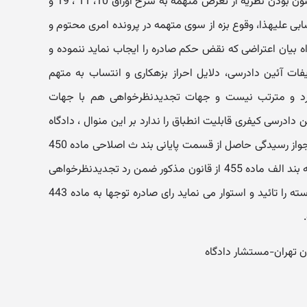
نامه رانندگی نسبت به عابر پیاده و مصون بودن نظریه از تعرض متهمه به شرح اوراق 10، 11 ، 19 و
انتسابی علیهذا، وقوع بزه از سوی متهمه در پرونده امری محتوم و
اه بیان اعتراضی که نقض حکم صادره را ایجاب نماید ننموده و
یفات آئین دادرسی، دلایل احراز بزهکاری و انتساب به متهم
د و مترتب نیست و جهات تجدیدنظرخواهی هم با جهات
ع ماده 434 قانون آئین دادرسی کیفری قابلیت انطباق را ندارد بر این منوال ، دادگاه
اعتراض را غیر وارد تشخیص داده و با جواز رسیدگی حاصل از قسمت پایانی بند ث اصلاحی ماده 450
قانون آئین دادرسی کیفری و مستندا به بند الف ماده 455 از قانون مذکور ضمن رد تجدیدنظرخواهی
بعمل آمده مآلا دادنامه تجدیدنظرخواسته را تائید و استوار می نماید رای صادره توجها به ماده 443