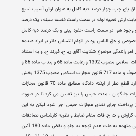
ق پای چپ، چهار درصد دیه کامل به عنوان ارش آسیب نسج
بابت ارش تعبیه لوله در سمت راست قفسه سینه ، یک درصد
و وجود هوا در سمت راست حفره بینی و یک درصد دیه کامل
صی و حق الناس بزه در اتهام انتسابی دائر بر ایراد صدمه
 امر رانندگی موضوع شکایت آقای ن. ح. فرزند ح. و به استناد
مواد 559، 569، 709، 710 قانون مجازات اسلامی مصوب 1392 و رعایت ماده 68 و بند ب ماده 86 و
ماده 37 و بند ت ماده 38 از قانون موصوف و ماده 717 قانون مجازات اسلامی مصوب 1375 بخش
تعزیرات و مجازات های بازدارنده را دارد قطع نظر از اینکه دادگاه مطابق ماده 70 قانون مجازات
 جایگزین ، مدت حبس را نیز تعیین می کرد تا در صورت
از پرداخت جزای نقدی مجازات حبس اجرا شود لیکن به این
 گزارش و ت ح. قات مقام ضابط و نظریه کارشناس تصادفات
راهنمایی و رانندگی مبنی بر بی احتیاطی متهمه به علت عدم توجه به جلو و نقض ماده 180 آئین