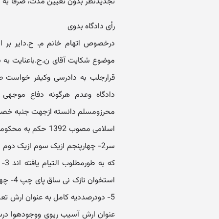
تجدیدنظر بدون تعیین مدت، صرفا"به د
رأی دادگاه بدوی
درخصوص اتهام خانم م. ح.دایر بر ای
موضوع شکایت آقای ن.ح.باعنایت به شک
دادگاه وعدم هرگونه دفاع موجهی 
سر2- چهارپنجم ازیک سوم ازیک دو
که 
استخوا