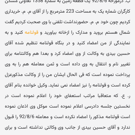
ب. درمورخه 92/8/6 یک قطعه زمین به شماره 1358 تعاونی مسکن
کارگران شماره یک به مساحت 223 مترمربع را از آقای م. م. خریداری
کردیم چون خود م. م. حضورنداشت تلفنی با وی صحبت کردیم گفت
شمال هستم بروید و مدارک را ازخانه بیاورید و
قولنامه
کنید و به
نمایندگی از من امضاء کنید و در بنگاه قولنامه تنظیم شده آقای
حسین بیدی به وکالت از وی امضاء کرد و بعدا هم وکالتنامه برای
تغییر نام و انتقال به وی داده است و ثمن معامله هم را به وی
پرداخت نموده است که فی الحال ایشان من را از وکالت مذکورعزل
کرده است و قولنامه را نیز امضاء نمی نماید. وکیل خوانده بنام آقای
ر. ع. که متعاقبا مراتب استعفای خود را اعلام نموده است در
نخستین جلسه دادرسی اعلام نموده است موکل وی اذعان نموده
است قولنامه مذکور را امضاء نکرده است و معامله 92/8/6 را قبول
ندارد و آقای حسین بیدی از جانب وی وکالتی نداشته است و برای