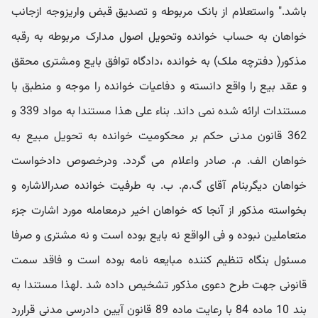
باشد." واستعلام از بانک مربوطه و تصدیق قبض واریزوجه ازجانب
خواهان به حساب خوانده وتحویل اصول مدارک مربوطه به رقبه
مذکور( دفترچه ملک) به خوانده ،دادگاه توافق بایع ومشتری محقق
و عقد بیع را واقع دانسته و دفاعیات خوانده را موجه و منطبق با
مستندات ارائه شده نمی داند. بناء علی هذا مستندا به مواد 339 و
362 قانون مدنی حکم بر محکومیت خوانده به تحویل مبیع به
خواهان الف. م. صادر واعلام می گردد. ودرخصوص دادخواست
خواهان دیگربنام آقای گ.م. ب. به طرفیت خوانده صدرالاشاره و
بخواسته مذکور از آنجا که خواهان اخیر درمعامله مورد اشارت جزء
متعاملین نبوده و فی الواقع نه بایع بوده است و نه مشتری و صرفا
مسئول بنگاه تنظیم کننده مبایعه نامه بوده است و فاقد سمت
قانونی جهت طرح دعوی مذکور تشخیص داده شد .لهذا مستندا به
بند 10 ماده 84 با رعایت ماده 89 قانون آیین دادرسی مدنی قراررد