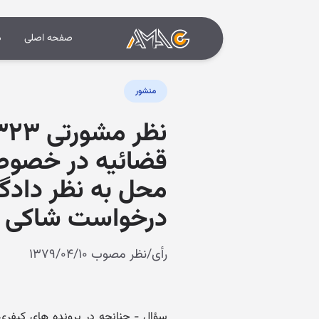
صفحه اصلی
د
منشور
قضائیه در خصوص 
محل به نظر دادگا
درخواست شاکى یا
رأی/نظر مصوب ۱۳۷۹/۰۴/۱۰
سؤال - چنانچه در پرونده های کیفری 