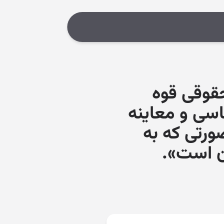
۱۳۷۹/۰ اداره کل حقوقی قوه
سى و معاینه
ورتى که به
ن است».