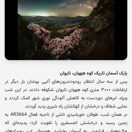
پارک آسمان تاریک کوه هِهوان، تایوان
پس از سه سال انتظار، رودودندرون‌های آلپی یوشان بار دیگر در
ارتفاعات ۳۰۰۰ متری کوه هِهوان تایوان شکوفه دادند. در این شب
ویژه، ابرهای دوردست به کاهش آلودگی نوری شهر کمک کردند و
نمایی شفاف و درخشان از کهکشان راه شیری پدید آوردند.
در همان شب، طوفان خورشیدی ناشی از ناحیه فعال AR3664 به
زمین رسید و درخشش اتمسفری را تقویت کرد؛ پدیده‌ای که
حال‌وهوایی فرازمینی به آسمان بخشید. هم‌زمانی این رویدادهای