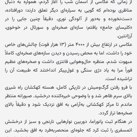
از زمانی که عکاسی از آسمان شب را آغاز کردم، همواره به دنبال
مناظری بوده‌ام که گویی به سیاره‌ای دیگر تعلق دارند؛ دورافتاده،
دست‌نخورده و به‌دور از آلودگی نوری. دقیقاً چنین جایی را در
«کلیسای جامع» یافتم؛ سازه‌ای صخره‌ای و سورئال در خوخوی،
آرژانتین.
عکاسی در ارتفاع بیش از ۴۰۰۰ متر (۱۳ هزار فوت) چالش‌های خاص
خود را داشت، اما به محض رسیدن و دیدن سازه‌های صخره‌ای، کاملاً
مبهوت شدم. منظره حال‌وهوایی فانتزی داشت و صخره‌های عظیم
فوراً مرا به یاد دژی سنگی و غول‌پیکر انداختند که طبیعت آن را
تراشیده است.
با فرو رفتن گرگ‌ومیش در تاریکی کامل، هسته کهکشان راه شیری
بالای سرم ظاهر شد و با وضوحی خیره‌کننده درخشید. صبورانه منتظر
ماندم تا مرکز کهکشانی به‌آرامی به افق نزدیک شود و دقیقاً بالای
صخره‌ها تراز گردد.
در هنگام ثبت پانوراما، دوربین نوارهایی نارنجی و سبز از درخشش
اتمسفری را ثبت کرد که جلوه‌ای منحصربه‌فرد به افق بخشید. این