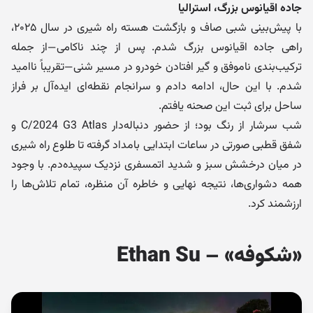
جاده اقیانوس بزرگ، استرالیا
با پیش‌بینی شبی صاف و بازگشت هسته راه شیری در سال ۲۰۲۵،
راهی جاده اقیانوس بزرگ شدم. پس از چند ناکامی—از جمله
ترکیب‌بندی ناموفق و گیر افتادن خودرو در مسیر شنی—تقریباً ناامید
شدم. با این حال، ادامه دادم و سرانجام نقطه‌ای ایده‌آل بر فراز
ساحل برای ثبت این صحنه یافتم.
شب سرشار از رنگ بود؛ از حضور دنباله‌دار C/2024 G3 Atlas و
شفق قطبی صورتی در ساعات ابتدایی بامداد گرفته تا طلوع راه شیری
در میان درخشش سبز و شدید اتمسفری نزدیک سپیده‌دم. با وجود
همه دشواری‌ها، نتیجه نهایی و خاطره آن منظره، تمام تلاش‌ها را
ارزشمند کرد.
«شکوفه» – Ethan Su