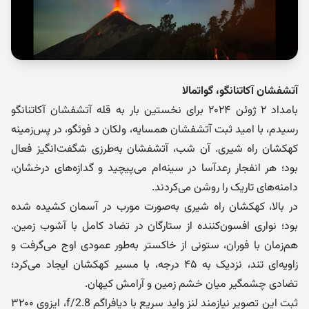
آتشفشان آکاتنانگو، گواتمالا
بامداد ۲ ژوئن ۲۰۲۴ برای نخستین بار به قله آتشفشان آکاتنانگو
رسیدم، با امید ثبت آتشفشان همسایه، ولکان د فوئگو، در پس‌زمینه
کهکشان راه شیری. آن شب، آتشفشان به‌طرزی شگفت‌انگیز فعال
بود؛ هر انفجار رعدآسا در سینه‌ام می‌پیچید و گدازه‌های درخشان،
دامنه‌های تاریک را روشن می‌کردند.
در بالا، کهکشان راه شیری به‌صورت مورب در آسمان کشیده شده
بود؛ نواری افسون‌کننده از ستارگان در تضاد کامل با آشوب زمین.
هم‌زمان با فوران، ستونی از خاکستر به‌طور عمودی اوج می‌گرفت و
زاویه‌ای تند، نزدیک به ۴۵ درجه، با مسیر کهکشان ایجاد می‌کرد؛
تضادی چشمگیر میان خشم زمین و آرامش کیهان.
ثبت این تصویر نیازمند لنز واید سریع با دیافراگم f/2.8، ایزوی ۳۲۰۰