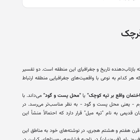
قرچک
 بازتاب‌دهنده تاریخ و جغرافیای این منطقه است. دو تفسیر
ه هر کدام به نوعی با واقعیت‌های جغرافیایی منطقه ارتباط
ختمان واقع بر تپه کوچک"
یا
"محل پست و گود"
می‌داند. با
وم - یعنی محل پست و گود - به نظر مناسب‌تر می‌رسد. در
 قدیمی به نام "تپه میل" قرار دارد که احتمالاً منشأ این
 قرن هفتم و هشتم هجری، در نوشته‌های خود به مناطق این
روز رام (فیروزبران) در ناحیه فشابویه، روستاهای کیلین در