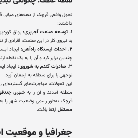
نقطه عطف: چگونگی تبدیل
تحول واقعی قرچک از دهه‌های میانی ق
داشتند:
۱. توسعه صنعت آجرپزی:
رونق کوره‌پز
به نیروی کار در این صنعت، افرادی از 
۲. احداث ایستگاه راه‌آهن:
ایجاد ایست
چندین برابر کرد و آن را به یک نقطه ار
۳. صادرات گندم به شوروی:
ایجاد ایس
توجهی را برای منطقه به ارمغان آورد.
این تحولات، مهاجرت‌های گسترده‌ای ر
منطقه آمدند و آن را به شهری
چندقو
قرچک به‌طور رسمی وضعیت شهر را به دست آورد و در دهه
مستقل
ارتقا یافت.
جغرافیا و موقعیت 