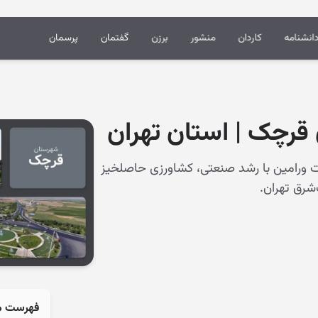
انشنامه
کاردان
منشور
برزن
گفتمان
پرسمان
رچک | استان تهران
 ورامین با رشد صنعتی، کشاورزی حاصلخیز
شرق تهران.
فهرست م