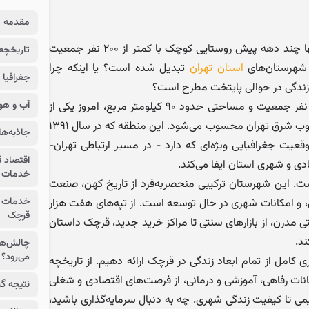
مقدمه
آیا تا به حال فکر کرده‌اید شهری که تنها چند دهه پیش روستایی کوچک با کمتر از ۲۰۰ نفر جمعیت
تاریخچه
 شهرستان‌های
استان تهران
تبدیل شده است؟ یا اینکه چرا
جغرافیا
 زندگی در حوالی پایتخت مطرح است؟
آب و هوا
شهرستان قرچک، با بیش از ۲۶۹ هزار نفر جمعیت و مساحتی حدود ۹۰ کیلومتر مربع، امروز یکی از
قطب‌های مهم اقتصادی و جمعیتی جنوب شرق تهران محسوب می‌شود. این منطقه که در سال ۱۳۹۱
جاذبه‌ه
عیت جغرافیایی ویژه‌ای که دارد - در مسیر ارتباطی تهران-
اقتصاد 
ی و شهری استان ایفا می‌کند.
خدمات
ت. این شهرستان ترکیبی منحصربه‌فرد از تاریخ کهن، صنعت
خدمات ع
، و امکانات شهری در حال توسعه است. از تپه‌های هفت هزار
قرچک
ی مدرن، از بازارهای سنتی تا مراکز خرید جدید، قرچک داستان
د.
چالش‌ها
می‌رود؟
 کامل از تمام ابعاد زندگی در قرچک ارائه دهیم. از تاریخچه
انات رفاهی، آموزشی و درمانی، از فرصت‌های اقتصادی و شغلی
نتیجه گ
یمی تا کیفیت زندگی شهری. چه به دنبال سرمایه‌گذاری باشید،