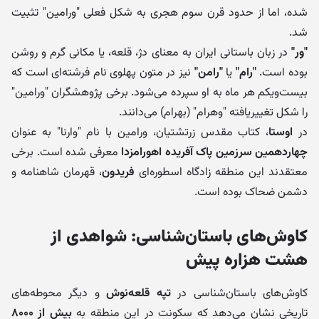
شده، اما از حدود قرن سوم هجری به شکل فعلی "ورامین" تثبیت
شد.
"ور"
در زبان باستانی ایران به معنای دژ، قلعه، یا مکانی گرم و روشن
بوده است.
"رام"
یا
"رامن"
نیز در متون پهلوی نام فرشته‌ای است که
بیست‌ویکم هر ماه به او سپرده می‌شود. برخی پژوهشگران "ورامین"
را شکل تغییریافته "وهرام" (بهرام) می‌دانند.
در
اوستا
، کتاب مقدس زرتشتیان، ورامین با نام "وارنا" به عنوان
چهاردهمین سرزمین پاک آفریده اهورامزدا
معرفی شده است. برخی
معتقدند این منطقه زادگاه اسطوره‌ای
فریدون
، قهرمان شاهنامه و
دشمن ضحاک بوده است.
کاوش‌های باستان‌شناسی: شواهدی از
هشت هزاره پیش
کاوش‌های باستان‌شناسی در
تپه قلعه‌نوش
و دیگر محوطه‌های
تاریخی نشان می‌دهد که سکونت در این منطقه به
بیش از ۸۰۰۰