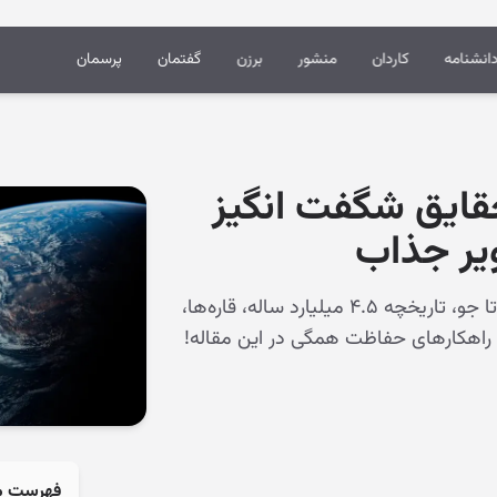
انشنامه
کاردان
منشور
برزن
گفتمان
پرسمان
قایق شگفت انگیز
ویر جذاب
شناخت کامل کره زمین: از هسته تا جو، تاریخچه ۴.۵ میلیارد ساله، قاره‌ها،
 راهکارهای حفاظت همگی در این مقاله!
فهرست م