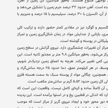
ل توجهی متنوع هستند. به‌طور میانگین، کل زمین از آهن،
اکسیژن، سیلیسیم و منیزیم ساخته شده است. آهن حدود ۳۲ درصد جرم زمین را تشکیل می‌دهد و
بیشتر آن در هسته متمرکز است. پس از آن، اکسیژن با ۳۰ درصد، سیلیسیم با ۱۵ درصد و منیزیم با
کلسیم و گوگرد نیز در مقادیر کمتر حضور دارند و ترکیب کلی
صری، بازتابی از جدایش مواد در زمان شکل‌گیری زمین و تمرکز
یکاتی در پوسته و گوشته است.
 مرکز آن تغییرات چشمگیری دارد. نیروی گرانش در سطح زمین
که باعث جذب همه اجسام به سوی مرکز می‌شود، به‌طور میانگین ۹.۸ متر بر مجذور ثانیه است. این
یی کمی تغییر می‌کند. هرچه به اعماق زمین نزدیک‌تر شویم،
فشار و دما افزایش می‌یابد؛ به‌طور متوسط، در هر کیلومتر عمق، دما حدود ۲۵ درجه سانتی‌گراد و
تر می‌شود. همچنین، چگالی مواد از پوسته سبک به سمت هسته فلزی
 گرم بر سانتی‌متر مکعب است.
ی آن کاملاً ساده و کره‌ای کامل نیست. واقعیت این است که
د که اندکی در قطبین پخ و در استوا برآمده است. این پدیده
دور محور خود و ایجاد نیروی گریز از مرکز است که موجب