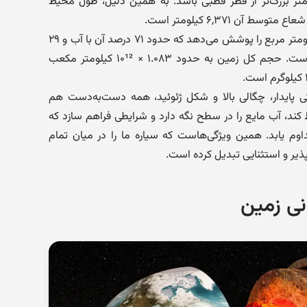
قطر استوایی حدود ۴۳ کیلومتر بزرگ‌تر از قطر قطبی باشد. به همین دلیل، طول محیط
زمین مساحتی بیش از ۵۱۰ میلیون کیلومتر مربع را پوشش می‌دهد که حدود ۷۱ درصد آن با آب و ۲۹
درصد آن با خشکی‌ها پوشیده شده است. حجم کل زمین به حدود ۱.۰۸۳ × ۱۰¹² کیلومتر مکعب
ی پایدار، چگالی بالا و شکل ژئوئید، همه دست‌به‌دست هم
ظ کند، آب مایع را در سطح نگه دارد و شرایطی فراهم سازد که
وم یابد. همین ویژگی‌هاست که سیاره ما را در میان تمام
ذیر و استثنایی تبدیل کرده است.
نی زمین