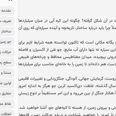
مقدمه
 در آن شکل گرفته؟ چگونه این کره آبی در میان میلیاردها
تعریف س
 چرا باید درباره ساختار، تاریخچه و آینده سیاره‌ای که روی آن
ساختار د
جو زمین
یگانه مکانی است که تاکنون توانسته همه شرایط لازم برای
ین سیاره نه تنها دارای آب مایع، جو غنی از اکسیژن و فاصله
حرکات زم
 درونی پیچیده، میدان مغناطیسی محافظ و چرخه‌های طبیعی
سطح زمین
ت هم داده‌اند تا زمین را به خانه‌ای مناسب برای میلیاردها
منشأ و 
ه‌روست: گرمایش جهانی، آلودگی، جنگل‌زدایی و تغییرات اقلیمی
اولین عک
 سال گذشته، غلظت دی‌اکسید کربن جو هرگز به اندازه امروز
هکتار جنگل از بین می‌رود و این امر مستقیماً بر تنوع زیستی
حقایق شگ
نقاط عج
نی و بیرونی زمین، از هسته تا لایه‌های جو، آشنا خواهید شد.
اتفاقات 
ا امروز را خواهید شناخت و درباره حرکات زمین، قاره‌ها،